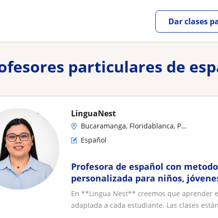
Dar clases p
profesores particulares de e
LinguaNest
Bucaramanga, Floridablanca, P...
Español
Profesora de español con metodol
personalizada para niños, jóvenes
extranjeros de todos los niveles
En **Lingua Nest** creemos que aprender es
adaptada a cada estudiante. Las clases están