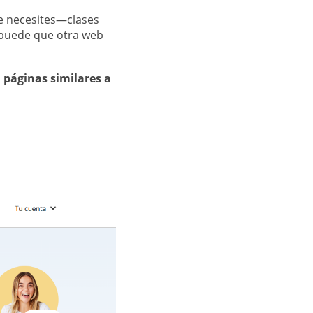
ue necesites—clases
—puede que otra web
o
páginas similares a