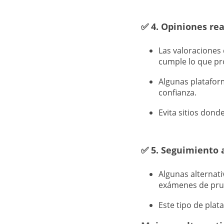
✅
4. Opiniones rea
Las valoraciones 
cumple lo que p
Algunas plataform
confianza.
Evita sitios dond
✅
5. Seguimiento 
Algunas alternat
exámenes de prue
Este tipo de plat