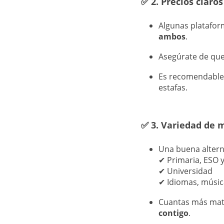
✅
2. Precios claro
Algunas platafo
ambos
.
Asegúrate de que 
Es recomendable 
estafas.
✅
3. Variedad de 
Una buena altern
✔ Primaria, ESO y
✔ Universidad
✔ Idiomas, música
Cuantas más mate
contigo
.