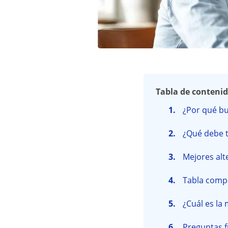
Tabla de conteni
¿Por qué bu
¿Qué debe t
Mejores alt
Tabla compa
¿Cuál es la
Preguntas f