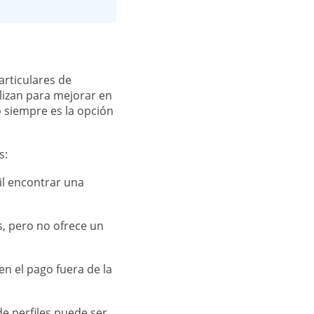
rticulares de
ilizan para mejorar en
 siempre es la opción
s:
cil encontrar una
, pero no ofrece un
n el pago fuera de la
de perfiles puede ser