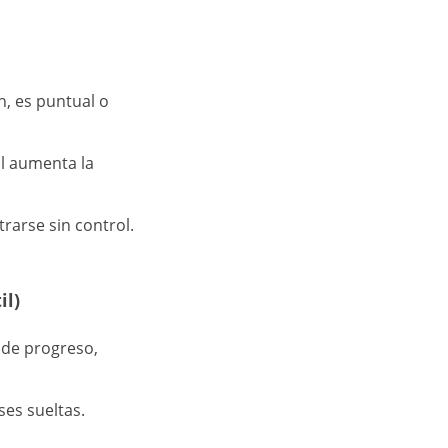
n, es puntual o
al aumenta la
rarse sin control.
il)
 de progreso,
ses sueltas.