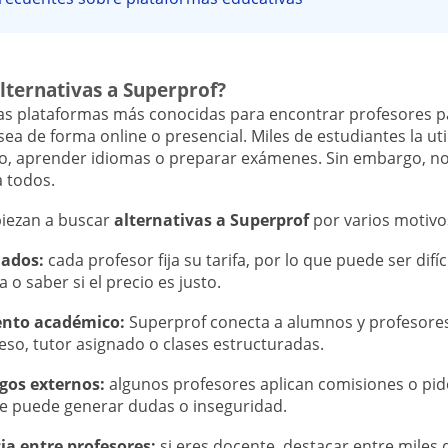
lternativas a Superprof?
as plataformas más conocidas para encontrar profesores pa
sea de forma online o presencial. Miles de estudiantes la ut
io, aprender idiomas o preparar exámenes. Sin embargo, no
 todos.
iezan a buscar
alternativas a Superprof
por varios motivo
iados:
cada profesor fija su tarifa, por lo que puede ser difí
o saber si el precio es justo.
ento académico:
Superprof conecta a alumnos y profesores
eso, tutor asignado o clases estructuradas.
gos externos:
algunos profesores aplican comisiones o pide
ue puede generar dudas o inseguridad.
a entre profesores:
si eres docente, destacar entre miles 