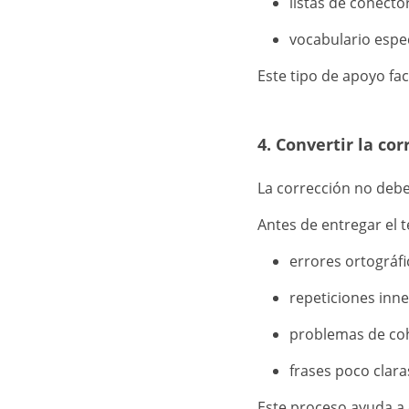
listas de conecto
vocabulario espe
Este tipo de apoyo fa
4. Convertir la co
La corrección no deb
Antes de entregar el t
errores ortográf
repeticiones inn
problemas de co
frases poco clara
Este proceso ayuda a