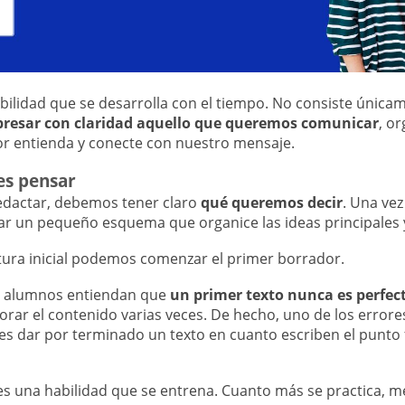
abilidad que se desarrolla con el tiempo. No consiste única
presar con claridad aquello que queremos comunicar
, o
tor entienda y conecte con nuestro mensaje.
es pensar
edactar, debemos tener claro
qué queremos decir
. Una vez
r un pequeño esquema que organice las ideas principales 
ctura inicial podemos comenzar el primer borrador.
s alumnos entiendan que
un primer texto nunca es perfec
ejorar el contenido varias veces. De hecho, uno de los error
es dar por terminado un texto en cuanto escriben el punto fi
s una habilidad que se entrena. Cuanto más se practica, m