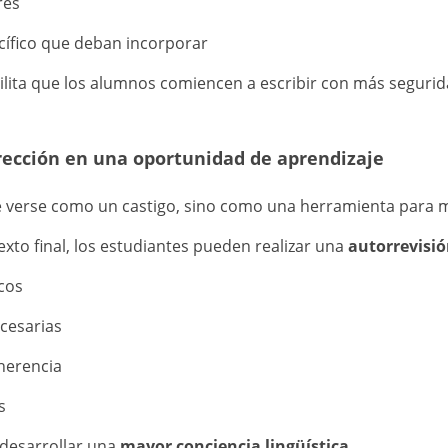
res
cífico que deban incorporar
cilita que los alumnos comiencen a escribir con más segurid
rrección en una oportunidad de aprendizaje
e verse como un castigo, sino como una herramienta para m
exto final, los estudiantes pueden realizar una
autorrevisi
icos
ecesarias
herencia
s
 desarrollar una
mayor conciencia lingüística
.