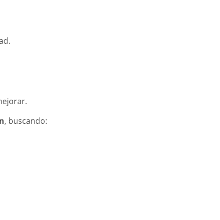
ad.
ejorar.
ón
, buscando: