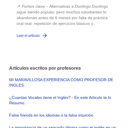
📌 Puntos clave – Alternativas a Duolingo Duolingo
sigue siendo popular, pero muchos estudiantes lo
abandonan antes de 6 meses por falta de práctica
oral real, repetición de ejercicios básicos y...
c
Leer el artículo
L
Artículos escritos por profesores
MI MARAVILLOSA EXPERIENCIA COMO PROFESOR DE
INGLES.
¿Cuantas Vocales tiene el Inglés? - En este Articulo te lo
Resumo.
False friends en los idiomas o la falsa intuición
La importancia de un segundo idioma como el inglés en un