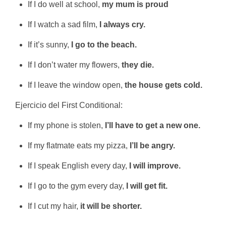
If I do well at school,
my mum is proud
If I watch a sad film,
I always cry.
If it’s sunny,
I go to the beach.
If I don’t water my flowers,
they die.
If I leave the window open,
the house gets cold.
Ejercicio del First Conditional:
If my phone is stolen,
I’ll have to get a new one.
If my flatmate eats my pizza,
I’ll be angry.
If I speak English every day,
I will improve.
If I go to the gym every day,
I will get fit.
If I cut my hair,
it will be shorter.