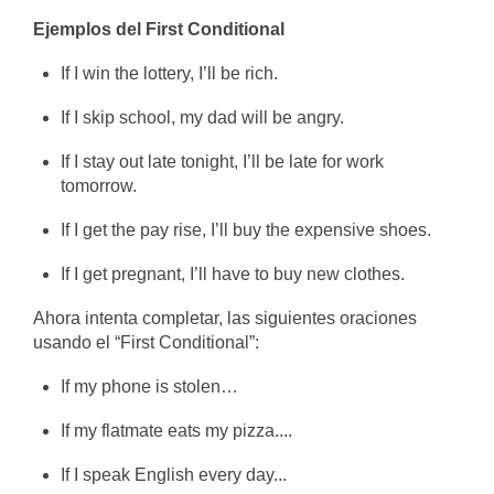
Ejemplos del First Conditional
If I win the lottery, I’ll be rich.
If I skip school, my dad will be angry.
If I stay out late tonight, I’ll be late for work
tomorrow.
If I get the pay rise, I’ll buy the expensive shoes.
If I get pregnant, I’ll have to buy new clothes.
Ahora intenta completar, las siguientes oraciones
usando el “First Conditional”:
If my phone is stolen…
If my flatmate eats my pizza....
If I speak English every day...