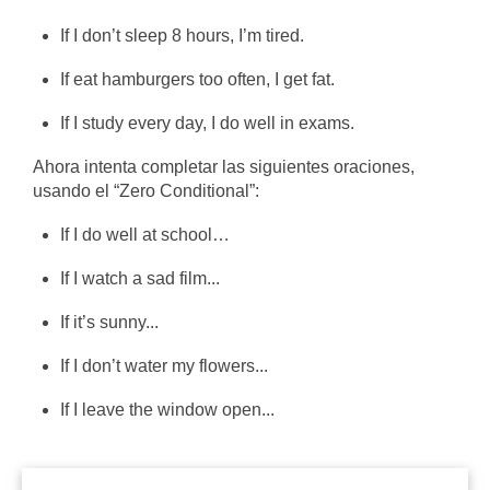
If I don’t sleep 8 hours, I’m tired.
If eat hamburgers too often, I get fat.
If I study every day, I do well in exams.
Ahora intenta completar las siguientes oraciones,
usando el “Zero Conditional”:
If I do well at school…
If I watch a sad film...
If it’s sunny...
If I don’t water my flowers...
If I leave the window open...