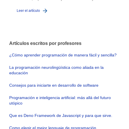
c
Leer el artículo
L
Artículos escritos por profesores
¿Cómo aprender programación de manera fácil y sencilla?
La programación neurolingüística como aliada en la
educación
Consejos para iniciarte en desarrollo de software
Programación e inteligencia artificial: más allá del futuro
utópico
Que es Deno Framework de Javascript y para que sirve.
Como elegir el mejor lenguaje de programación