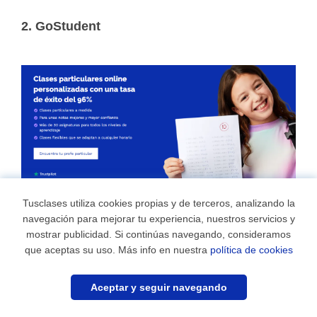
2. GoStudent
Tusclases utiliza cookies propias y de terceros, analizando la
navegación para mejorar tu experiencia, nuestros servicios y
mostrar publicidad. Si continúas navegando, consideramos
que aceptas su uso. Más info en nuestra
política de cookies
GoStudent
es una de las plataformas de clases
¿Necesitas profesor?
particulares online con mayor crecimiento en Europa.
Aceptar y seguir navegando
Aunque no está especializada exclusivamente en
Encuéntralo ahora
0
idiomas, es una opción muy sólida para estudiantes