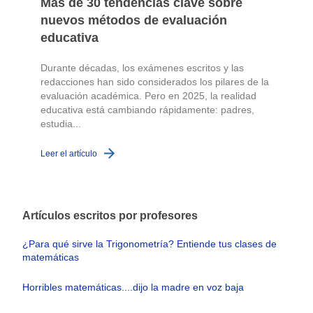
Más de 30 tendencias clave sobre
nuevos métodos de evaluación
educativa
Durante décadas, los exámenes escritos y las
redacciones han sido considerados los pilares de la
o
evaluación académica. Pero en 2025, la realidad
educativa está cambiando rápidamente: padres,
L
estudia...
Leer el artículo
Artículos escritos por profesores
¿Para qué sirve la Trigonometría? Entiende tus clases de
matemáticas
Horribles matemáticas....dijo la madre en voz baja