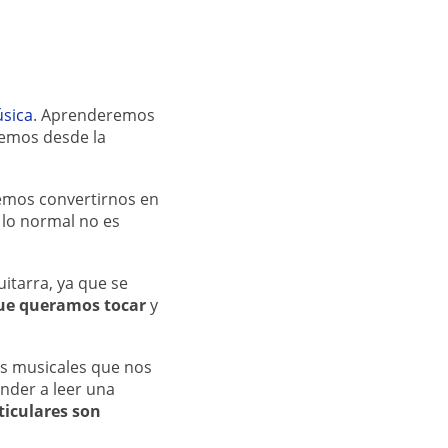
úsica
. Aprenderemos
cemos desde la
remos convertirnos en
 lo normal no es
uitarra, ya que se
que queramos tocar
y
os musicales que nos
nder a leer una
ticulares son