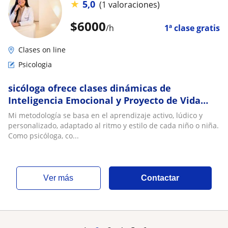
★
5,0
(1 valoraciones)
$
6000
/h
1ª clase gratis
Clases on line
Psicologia
sicóloga ofrece clases dinámicas de
Inteligencia Emocional y Proyecto de Vida
para niños y jóvenes
Mi metodología se basa en el aprendizaje activo, lúdico y
personalizado, adaptado al ritmo y estilo de cada niño o niña.
Como psicóloga, co...
ver más
Contactar