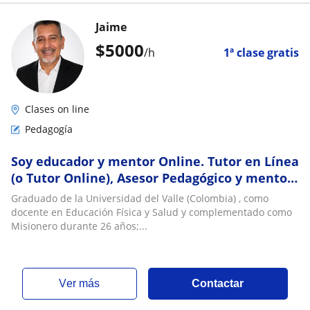
Jaime
$
5000
/h
1ª clase gratis
Clases on line
Pedagogía
Soy educador y mentor Online. Tutor en Línea
(o Tutor Online), Asesor Pedagógico y mentor
vocacional
Graduado de la Universidad del Valle (Colombia) , como
docente en Educación Física y Salud y complementado como
Misionero durante 26 años;...
ver más
Contactar