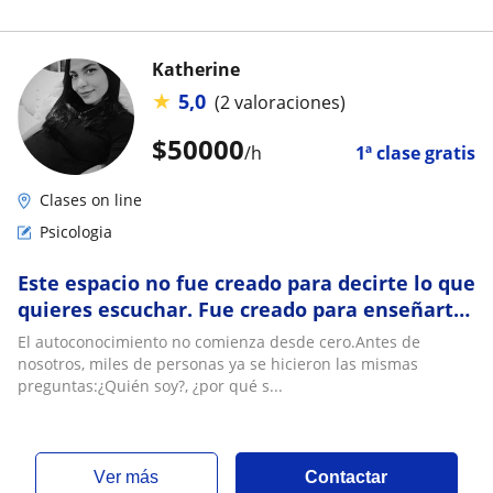
Katherine
★
5,0
(2 valoraciones)
$
50000
/h
1ª clase gratis
Clases on line
Psicologia
Este espacio no fue creado para decirte lo que
quieres escuchar. Fue creado para enseñarte
a escucharte a ti mismo
El autoconocimiento no comienza desde cero.Antes de
nosotros, miles de personas ya se hicieron las mismas
preguntas:¿Quién soy?, ¿por qué s...
ver más
Contactar