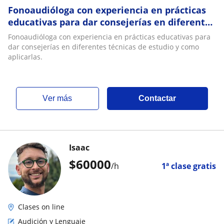
Fonoaudióloga con experiencia en prácticas
educativas para dar consejerías en diferentes
técnicas de estudio y como aplicarlas
Fonoaudióloga con experiencia en prácticas educativas para
dar consejerías en diferentes técnicas de estudio y como
aplicarlas.
ver más
Contactar
Isaac
$
60000
/h
1ª clase gratis
Clases on line
Audición y Lenguaje