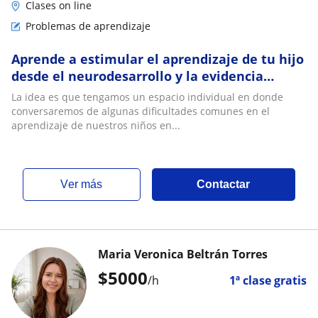
Clases on line
Problemas de aprendizaje
Aprende a estimular el aprendizaje de tu hijo
desde el neurodesarrollo y la evidencia
científica 🧠👶🏻✨
La idea es que tengamos un espacio individual en donde
conversaremos de algunas dificultades comunes en el
aprendizaje de nuestros niños en...
ver más
Contactar
Maria Veronica Beltrán Torres
$
5000
/h
1ª clase gratis