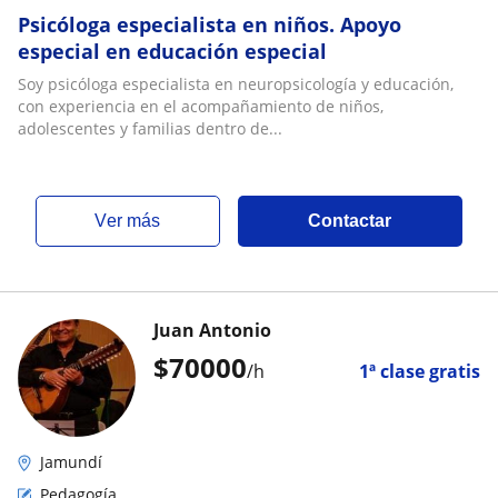
Psicóloga especialista en niños. Apoyo
especial en educación especial
Soy psicóloga especialista en neuropsicología y educación,
con experiencia en el acompañamiento de niños,
adolescentes y familias dentro de...
ver más
Contactar
Juan Antonio
$
70000
/h
1ª clase gratis
Jamundí
Pedagogía