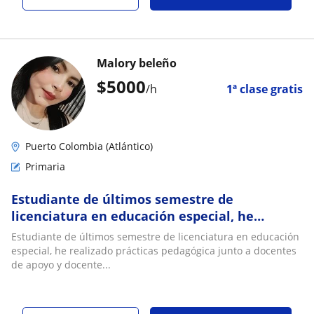
Malory beleño
$
5000
/h
1ª clase gratis
Puerto Colombia (Atlántico)
Primaria
Estudiante de últimos semestre de
licenciatura en educación especial, he
realizado prácticas pedagógica junto a
Estudiante de últimos semestre de licenciatura en educación
docentes de apoyo y docentes de aula
especial, he realizado prácticas pedagógica junto a docentes
de apoyo y docente...