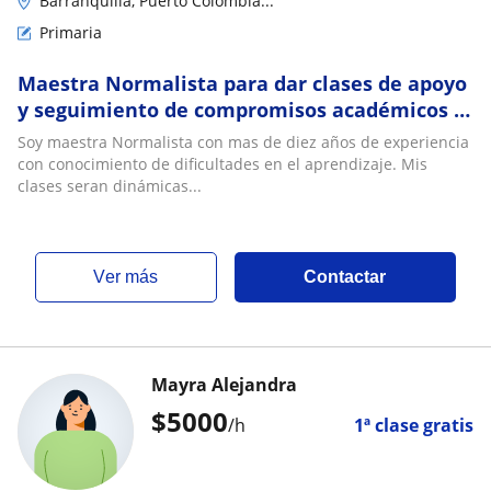
Barranquilla, Puerto Colombia...
Primaria
Maestra Normalista para dar clases de apoyo
y seguimiento de compromisos académicos o
tareas a niños de primaria de primero a sexto
Soy maestra Normalista con mas de diez años de experiencia
grado
con conocimiento de dificultades en el aprendizaje. Mis
clases seran dinámicas...
ver más
Contactar
Mayra Alejandra
$
5000
/h
1ª clase gratis