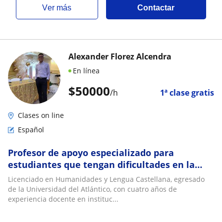
ver más
Contactar
Alexander Florez Alcendra
En línea
$
50000
/h
1ª clase gratis
Clases on line
Español
Profesor de apoyo especializado para
estudiantes que tengan dificultades en la
asignatura de Español o comprensión lectora
Licenciado en Humanidades y Lengua Castellana, egresado
de la Universidad del Atlántico, con cuatro años de
experiencia docente en instituc...