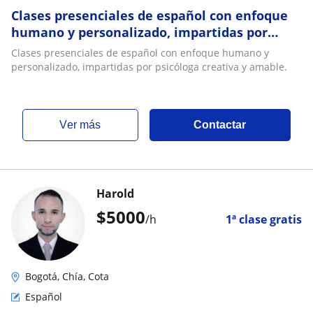
Clases presenciales de español con enfoque
humano y personalizado, impartidas por
psicóloga creativa y amable
Clases presenciales de español con enfoque humano y
personalizado, impartidas por psicóloga creativa y amable.
ver más
Contactar
Harold
$
5000
/h
1ª clase gratis
Bogotá, Chía, Cota
Español