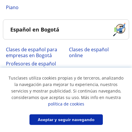
Piano
Español en Bogotá
Clases de español para
Clases de español
empresas en Bogotá
online
Profesores de español
nativos en Bogotá
Tusclases utiliza cookies propias y de terceros, analizando
la navegación para mejorar tu experiencia, nuestros
Principales localidades
servicios y mostrar publicidad. Si continúas navegando,
consideramos que aceptas su uso. Más info en nuestra
política de cookies
Clases de español en
Bogotá
Filtrar
Guardar búsqueda
Aceptar y seguir navegando