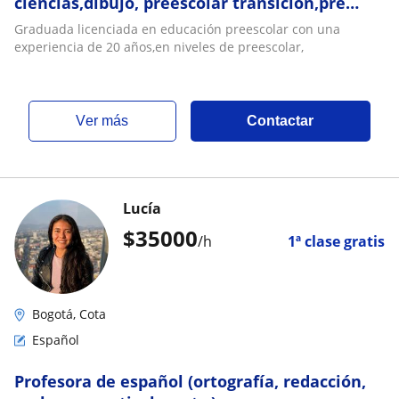
ciencias,dibujo, preescolar transición,pre
jardín
Graduada licenciada en educación preescolar con una
experiencia de 20 años,en niveles de preescolar,
ver más
Contactar
Lucía
$
35000
/h
1ª clase gratis
Bogotá, Cota
Español
Profesora de español (ortografía, redacción,