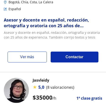
Bogotá, Chía, Cota, La Calera
Español
Asesor y docente en español, redacción,
ortografía y oratoria con 25 años de
experiencia. También corrijo textos y tesis
Asesor y docente en español, redacción, ortografía y oratoria
con 25 años de experiencia. También corrijo textos y tesis
ver más
Contactar
Jasvleidy
★
5,0
(8 valoraciones)
$
35000
/h
1ª clase gratis