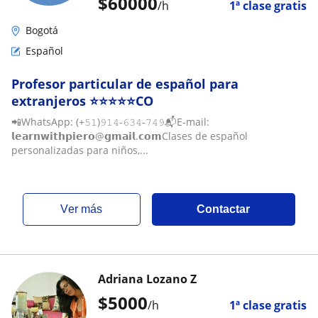
$
60000
/h
1ª clase gratis
Bogotá
Español
Profesor particular de español para
extranjeros ⭐⭐⭐⭐⭐CO
📲WhatsApp: (+𝟻𝟷)𝟿𝟷𝟺-𝟼𝟹𝟺-𝟽𝟺𝟿📬E-mail:
𝗹𝗲𝗮𝗿𝗻𝘄𝗶𝘁𝗵𝗽𝗶𝗲𝗿𝗼@𝗴𝗺𝗮𝗶𝗹.𝗰𝗼𝗺Clases de español
personalizadas para niños,...
ver más
Contactar
Adriana Lozano Z
$
5000
/h
1ª clase gratis