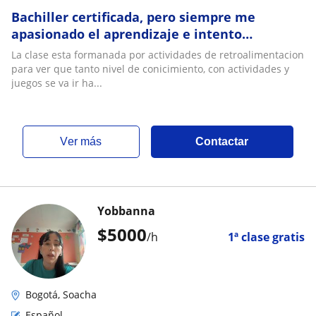
Bachiller certificada, pero siempre me
apasionado el aprendizaje e intento
aaprender diatismente aunque sea de
La clase esta formanada por actividades de retroalimentacion
manera empirica
para ver que tanto nivel de conicimiento, con actividades y
juegos se va ir ha...
ver más
Contactar
Yobbanna
$
5000
/h
1ª clase gratis
Bogotá, Soacha
Español