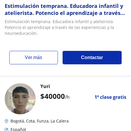
Estimulación temprana. Educadora infantil y
atelierista. Potencio el aprendizaje a través
de las experiencias y la neuroeducación
Estimulación temprana. Educadora infantil y atelierista.
Potencio el aprendizaje a través de las experiencias y la
neuroeducación.
ver más
Contactar
Yuri
$
40000
/h
1ª clase gratis
Bogotá, Cota, Funza, La Calera
Español