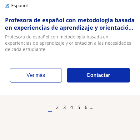
Español
Profesora de español con metodología basada
en experiencias de aprendizaje y orientación
a las necesidades de cada estudiante
Profesora de español con metodología basada en
experiencias de aprendizaje y orientación a las necesidades
de cada estudiante.
ver más
Contactar
1
2
3
4
5
6
...