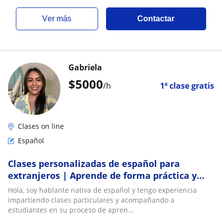
ver más
Contactar
Gabriela
$
5000
/h
1ª clase gratis
Clases on line
Español
Clases personalizadas de español para
extranjeros | Aprende de forma práctica y
natural
Hola, soy hablante nativa de español y tengo experiencia
impartiendo clases particulares y acompañando a
estudiantes en su proceso de apren...