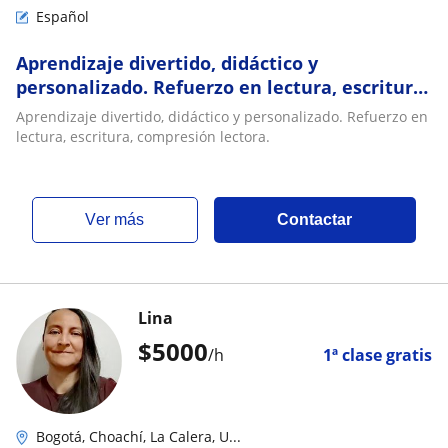
Español
Aprendizaje divertido, didáctico y
personalizado. Refuerzo en lectura, escritura,
compresión lectora
Aprendizaje divertido, didáctico y personalizado. Refuerzo en
lectura, escritura, compresión lectora.
ver más
Contactar
Lina
$
5000
/h
1ª clase gratis
Bogotá, Choachí, La Calera, U...