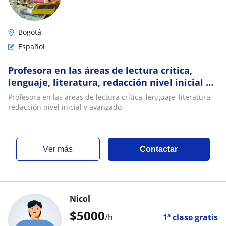
Bogotá
Español
Profesora en las áreas de lectura crítica,
lenguaje, literatura, redacción nivel inicial y
avanzado
Profesora en las áreas de lectura crítica, lenguaje, literatura,
redacción nivel inicial y avanzado
ver más
Contactar
Nicol
$
5000
/h
1ª clase gratis