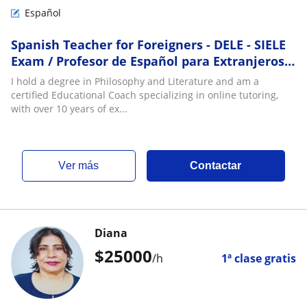
Español
Spanish Teacher for Foreigners - DELE - SIELE
Exam / Profesor de Español para Extranjeros
de Habla Inglesa - Examen DELE - SIELE
I hold a degree in Philosophy and Literature and am a
certified Educational Coach specializing in online tutoring,
with over 10 years of ex...
ver más
Contactar
Diana
$
25000
/h
1ª clase gratis