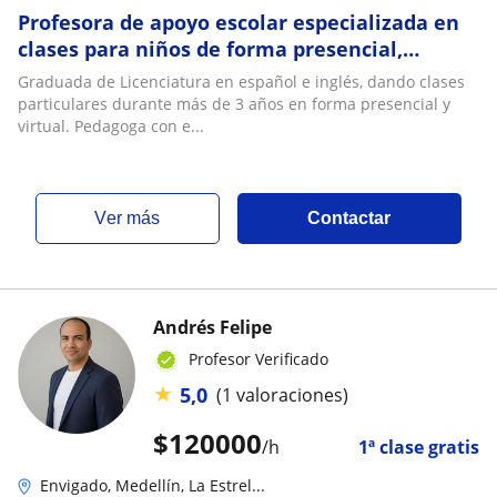
Profesora de apoyo escolar especializada en
clases para niños de forma presencial,
remoto o virtual
Graduada de Licenciatura en español e inglés, dando clases
particulares durante más de 3 años en forma presencial y
virtual. Pedagoga con e...
ver más
Contactar
Andrés Felipe
Profesor Verificado
★
5,0
(1 valoraciones)
$
120000
/h
1ª clase gratis
Envigado, Medellín, La Estrel...