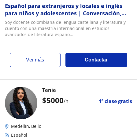
Español para extranjeros y locales e inglés
para niños y adolescentes | Conversación,
literatura y cultura
Soy docente colombiana de lengua castellana y literatura y
cuento con una maestría internacional en estudios
avanzados de literatura españo...
ver más
Contactar
Tania
$
5000
/h
1ª clase gratis
Medellín, Bello
Español