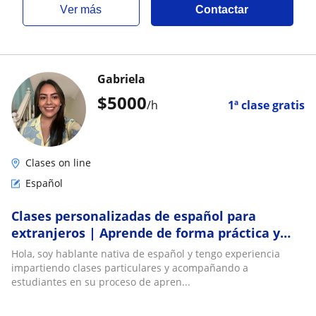
ver más
Contactar
Gabriela
$
5000
/h
1ª clase gratis
Clases on line
Español
Clases personalizadas de español para
extranjeros | Aprende de forma práctica y
natural
Hola, soy hablante nativa de español y tengo experiencia
impartiendo clases particulares y acompañando a
estudiantes en su proceso de apren...