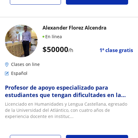
Alexander Florez Alcendra
En línea
$
50000
/h
1ª clase gratis
Clases on line
Español
Profesor de apoyo especializado para
estudiantes que tengan dificultades en la
asignatura de Español o comprensión lectora
Licenciado en Humanidades y Lengua Castellana, egresado
de la Universidad del Atlántico, con cuatro años de
experiencia docente en instituc...