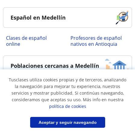
Español en Medellín
Clases de español
Profesores de español
online
nativos en Antioquia
Poblaciones cercanas a Medellín
Tusclases utiliza cookies propias y de terceros, analizando
Clases de español en
Clases de español en
la navegación para mejorar tu experiencia, nuestros
servicios y mostrar publicidad. Si continúas navegando,
Bello
Copacabana
consideramos que aceptas su uso. Más info en nuestra
Clases de español en
Clases de español en
política de cookies
Envigado
Itagui
Clases de español en La
Clases de español en
Filtrar
Guardar búsqueda
Aceptar y seguir navegando
Estrella
Sabaneta