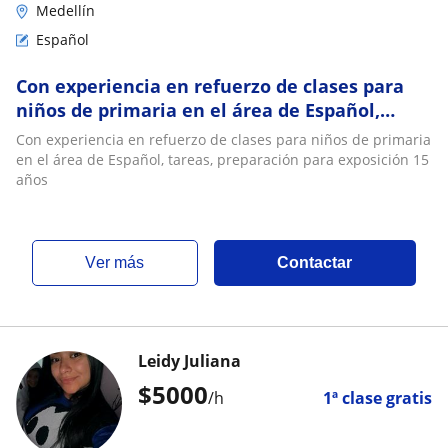
Medellín
Español
Con experiencia en refuerzo de clases para
niños de primaria en el área de Español,
tareas, preparación para exposición 15 años
Con experiencia en refuerzo de clases para niños de primaria
en el área de Español, tareas, preparación para exposición 15
años
ver más
Contactar
Leidy Juliana
$
5000
/h
1ª clase gratis