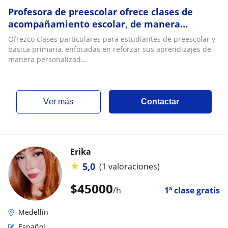
Profesora de preescolar ofrece clases de
acompañamiento escolar, de manera
presencial en la ciudad de Medellín
Ofrezco clases particulares para estudiantes de preescolar y
básica primaria, enfocadas en reforzar sus aprendizajes de
manera personalizad...
ver más
Contactar
Erika
★
5,0
(1 valoraciones)
$
45000
/h
1ª clase gratis
Medellín
Español