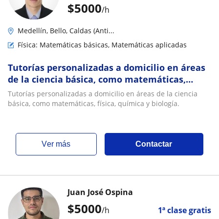
$
5000
/h
Medellín, Bello, Caldas (Anti...
Física: Matemáticas básicas, Matemáticas aplicadas
Tutorías personalizadas a domicilio en áreas
de la ciencia básica, como matemáticas,
física, química y biología
Tutorías personalizadas a domicilio en áreas de la ciencia
básica, como matemáticas, física, química y biología.
ver más
Contactar
Juan José Ospina
$
5000
/h
1ª clase gratis