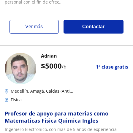
seguridad y comodidad
personal con el fin de ofrec...
ver más
Contactar
Adrian
$
5000
/h
1ª clase gratis
Medellín, Amagá, Caldas (Anti...
Física
Profesor de apoyo para materias como
Matematicas Fisica Quimica Ingles
Ingeniero Electronico, con mas de 5 años de experiencia