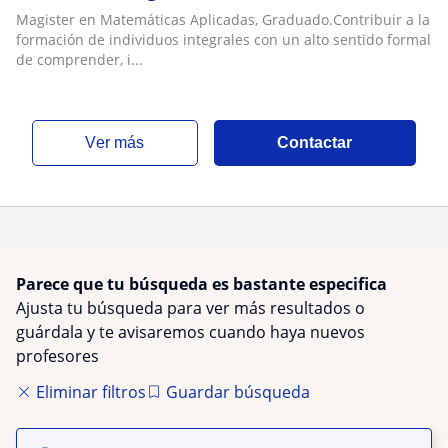
Diferencial; Cálculo Integral, Física Nivel
Magister en Matemáticas Aplicadas, Graduado.Contribuir a la
Bachillerato y Fís
formación de individuos integrales con un alto sentido formal
de comprender, i...
ver más
Contactar
Parece que tu búsqueda es bastante especifica
Ajusta tu búsqueda para ver más resultados o
guárdala y te avisaremos cuando haya nuevos
profesores
Eliminar filtros
Guardar búsqueda