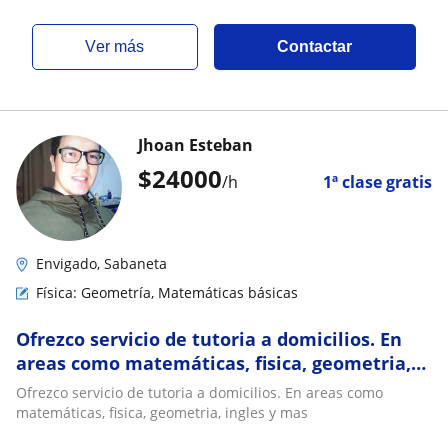
ver más
Contactar
Jhoan Esteban
$
24000
/h
1ª clase gratis
Envigado, Sabaneta
Física: Geometría, Matemáticas básicas
Ofrezco servicio de tutoria a domicilios. En
areas como matemáticas, fisica, geometria,
ingles y mas
Ofrezco servicio de tutoria a domicilios. En areas como
matemáticas, fisica, geometria, ingles y mas