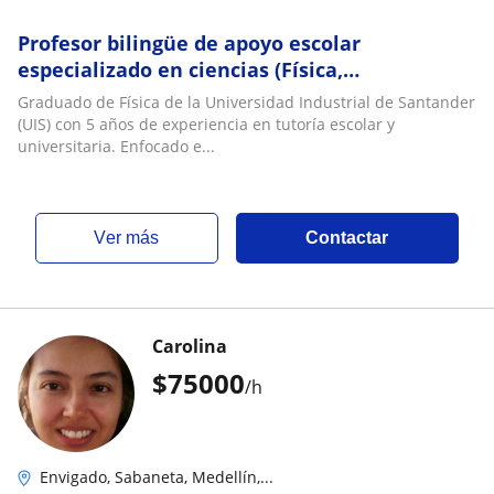
Profesor bilingüe de apoyo escolar
especializado en ciencias (Física,
Matemáticas, Química, Biologia)
Graduado de Física de la Universidad Industrial de Santander
(UIS) con 5 años de experiencia en tutoría escolar y
universitaria. Enfocado e...
ver más
Contactar
Carolina
$
75000
/h
Envigado, Sabaneta, Medellín,...