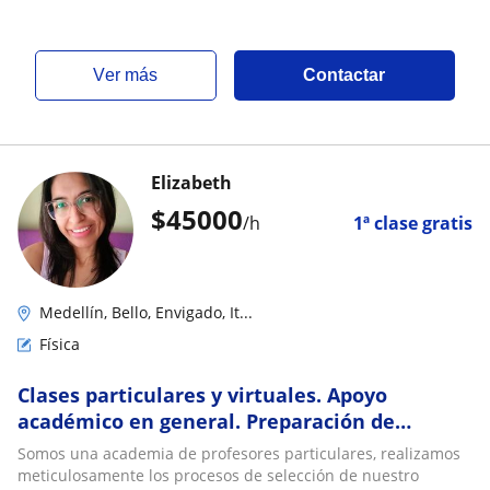
ver más
Contactar
Elizabeth
$
45000
/h
1ª clase gratis
Medellín, Bello, Envigado, It...
Física
Clases particulares y virtuales. Apoyo
académico en general. Preparación de
exámenes, traducciones, entre otros
Somos una academia de profesores particulares, realizamos
servicios. Profes seleccionados para tu
meticulosamente los procesos de selección de nuestro