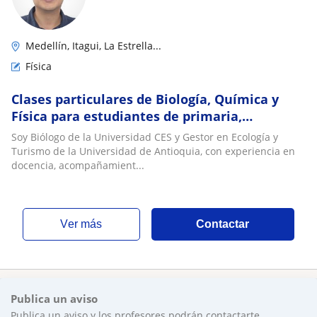
Medellín, Itagui, La Estrella...
Física
Clases particulares de Biología, Química y
Física para estudiantes de primaria,
secundaria y pregrado
Soy Biólogo de la Universidad CES y Gestor en Ecología y
Turismo de la Universidad de Antioquia, con experiencia en
docencia, acompañamient...
ver más
Contactar
Publica un aviso
Publica un aviso y los profesores podrán contactarte