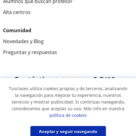
Alumnos que buscan profesor
Alta centros
Comunidad
Novedades y Blog
Preguntas y respuestas
Fantástica
★★★★★
9,5/10
Tusclases utiliza cookies propias y de terceros, analizando
305883
opiniones de alumnos
la navegación para mejorar tu experiencia, nuestros
servicios y mostrar publicidad. Si continúas navegando,
consideramos que aceptas su uso. Más info en nuestra
© 2007 - 2026 Tusclases.co
política de cookies
Mapa web:
Profesores particulares
Filtrar
Guardar búsqueda
Aceptar y seguir navegando