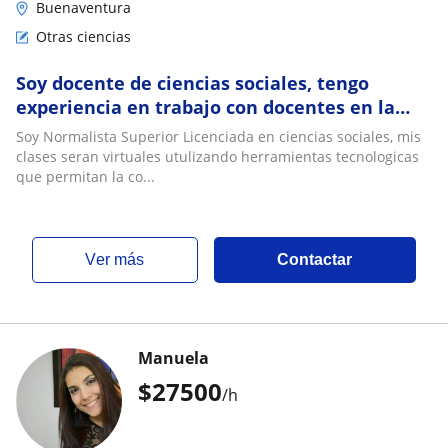
Buenaventura
Otras ciencias
Soy docente de ciencias sociales, tengo
experiencia en trabajo con docentes en la
construcción de estrategias para el
Soy Normalista Superior Licenciada en ciencias sociales, mis
fortalecimiento del desarrollo de las clases
clases seran virtuales utulizando herramientas tecnologicas
basado en el logro de competencias, he
que permitan la co...
trabajado con estudiantes de bachillerato en
mi area
ver más
Contactar
Manuela
$
27500
/h