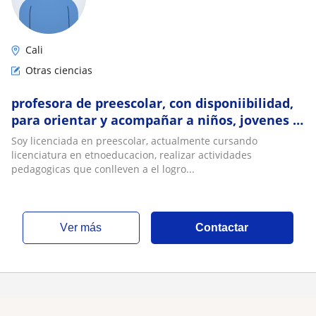
Cali
Otras ciencias
profesora de preescolar, con disponiibilidad,
para orientar y acompañar a niños, jovenes y
adultos en proceso de enseñanza -
Soy licenciada en preescolar, actualmente cursando
aprendizaje
licenciatura en etnoeducacion, realizar actividades
pedagogicas que conlleven a el logro...
ver más
Contactar