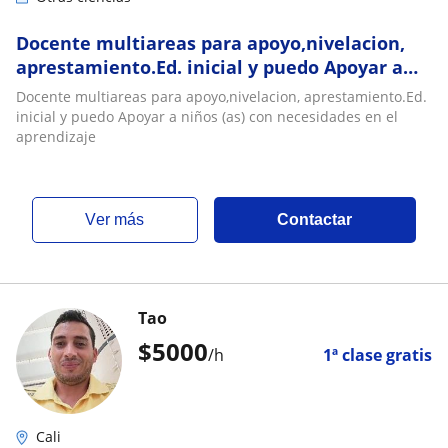
Docente multiareas para apoyo,nivelacion,
aprestamiento.Ed. inicial y puedo Apoyar a
niños (as) con necesidades en el aprendizaje
Docente multiareas para apoyo,nivelacion, aprestamiento.Ed.
inicial y puedo Apoyar a niños (as) con necesidades en el
aprendizaje
ver más
Contactar
Tao
$
5000
/h
1ª clase gratis
Cali