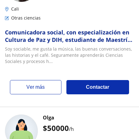
Cali
Otras ciencias
Comunicadora social, con especialización en
Cultura de Paz y DIH, estudiante de Maestría
en Estudios Sociales y Políticos, con alto
Soy sociable, me gusta la música, las buenas conversaciones,
conocimiento de procesos sociales, daré
las historias y el café. Seguramente aprenderás Ciencias
clases a personas en Cali
Sociales y procesos h...
ver más
Contactar
Olga
$
50000
/h