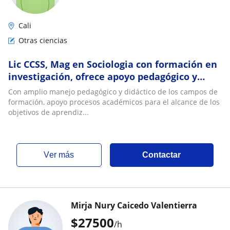
Cali
Otras ciencias
Lic CCSS, Mag en Sociologia con formación en
investigación, ofrece apoyo pedagógico y
académico en áreas de las CSS y
Con amplio manejo pedagógico y didáctico de los campos de
Humanidades en todos los niveles de
formación, apoyo procesos académicos para el alcance de los
formación
objetivos de aprendiz...
ver más
Contactar
Mirja Nury Caicedo Valentierra
$
27500
/h