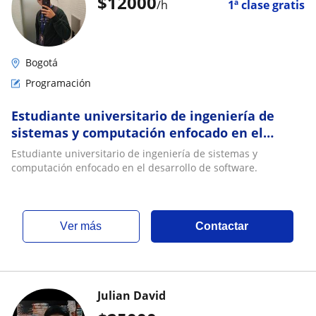
$
12000
/h
1ª clase gratis
Bogotá
Programación
Estudiante universitario de ingeniería de
sistemas y computación enfocado en el
desarrollo de software
Estudiante universitario de ingeniería de sistemas y
computación enfocado en el desarrollo de software.
ver más
Contactar
Julian David