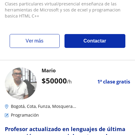
y sos de ecxel y programacion basica HTML C
Clases particulares virtual/presencial enseñanza de las
herramientas de Microsoft y sos de ecxel y programacion
basica HTML C++
ver más
Contactar
Mario
$
50000
/h
1ª clase gratis
Bogotá, Cota, Funza, Mosquera...
Programación
Profesor actualizado en lenguajes de última