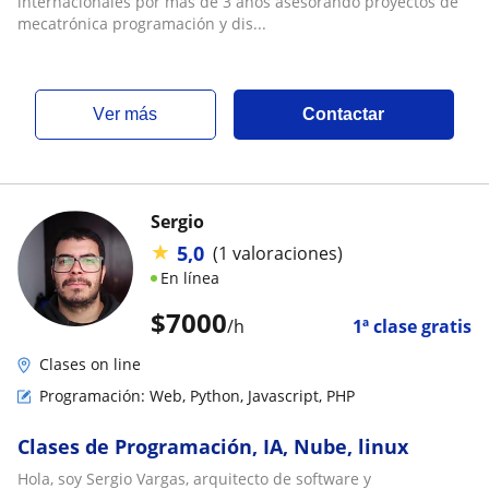
internacionales por más de 3 años asesorando proyectos de
mecatrónica programación y dis...
ver más
Contactar
Sergio
★
5,0
(1 valoraciones)
En línea
$
7000
/h
1ª clase gratis
Clases on line
Programación: Web, Python, Javascript, PHP
Clases de Programación, IA, Nube, linux
Hola, soy Sergio Vargas, arquitecto de software y