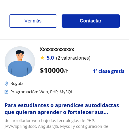
ver más
Contactar
Xxxxxxxxxxxxx
★
5,0
(2 valoraciones)
$
10000
/h
1ª clase gratis
Bogotá
Programación: Web, PHP, MySQL
Para estudiantes o aprendices autodidactas
que quieran aprender o fortalecer sus
conocimientos y habilidades en desarrollo
desarrollador web bajo las tecnologías de PHP,
WEB
JAVA/SpringBoot, Angular/JS, Mysql y configuración de