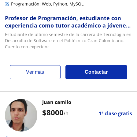
Programación: Web, Python, MySQL
Profesor de Programación, estudiante con
experiencia como tutor académico a jóvenes
y adultos de forma presencial o virtual
Estudiante de último semestre de la carrera de Tecnología en
Desarrollo de Software en el Politécnico Gran Colombiano.
Cuento con experienc...
ver más
Contactar
Juan camilo
$
8000
/h
1ª clase gratis