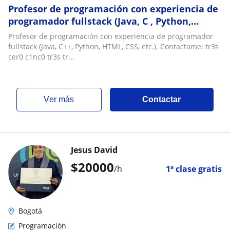
Profesor de programación con experiencia de
programador fullstack (Java, C , Python,
HTML, CSS, etc.)
Profesor de programación con experiencia de programador
fullstack (Java, C++, Python, HTML, CSS, etc.). Contactame: tr3s
cer0 c1nc0 tr3s tr...
ver más
Contactar
Jesus David
$
20000
/h
1ª clase gratis
Bogotá
Programación