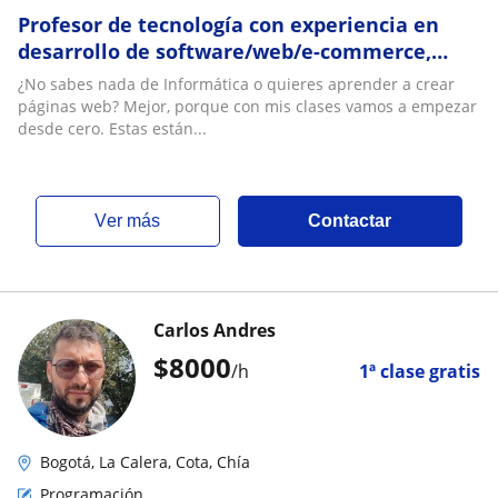
Profesor de tecnología con experiencia en
desarrollo de software/web/e-commerce,
programación, redes informáticas
¿No sabes nada de Informática o quieres aprender a crear
páginas web? Mejor, porque con mis clases vamos a empezar
desde cero. Estas están...
ver más
Contactar
Carlos Andres
$
8000
/h
1ª clase gratis
Bogotá, La Calera, Cota, Chía
Programación