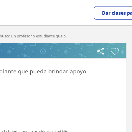
Dar clases p
busco un profesor o estudiante que p...
udiante que pueda brindar apoyo
eda brindar apoyo académico a mi hijo.