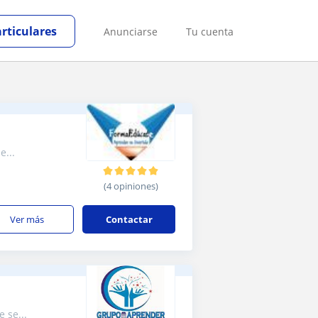
articulares
Anunciarse
Tu cuenta
s he...
(4 opiniones)
ver más
Contactar
 se...