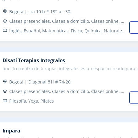
Bogota | cra 10 b # 182 a - 30
Clases presenciales, Clases a domicilio, Clases online, Clases in-company
Inglés, Español, Matemáticas, Física, Química, Naturales, Biología, Estadística, Ciencias General, Probabilidad y Estadística, Ingenieria, Dibujo técnico, Otras ciencias, En General, Álgebra, Bioquímica, Ciencias Ambientales, Sociales, Lengua Castellana y Literatura, Escritura, Lectura, Arquitectura, Autocad, Revit, Photoshop, Refuerzo, Primaria y Secundaria, Secundaria, Todos los cursos, Primaria, Universidad, Ciclos Formativos, Administración, Educación, Geografía, Contabilidad, Administración de empresas, Matemáticas y Dirección financiera
Disati Terapias Integrales
nuestro centro de terapias integrales es un espacio creado para el
Bogotá | Diagonal 81i # 74-20
Clases presenciales, Clases a domicilio, Clases online, Clases in-company
Filosofía, Yoga, Pilates
Impara