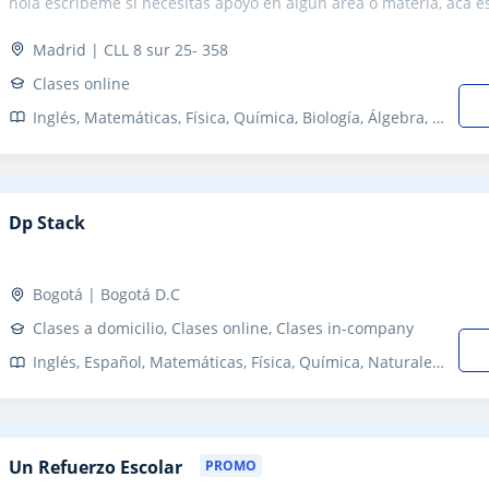
hola escríbeme si necesitas apoyo en algún área o materia, acá est
Madrid | CLL 8 sur 25- 358
Clases online
Inglés, Matemáticas, Física, Química, Biología, Álgebra, Filosofía, Primaria y Secundaria, Todos los cursos, Primaria, Coaching, Orientación Profesional
Dp Stack
Bogotá | Bogotá D.C
Clases a domicilio, Clases online, Clases in-company
Inglés, Español, Matemáticas, Física, Química, Naturales, Estadística, Ciencias General, Probabilidad y Estadística, Ingenieria, Álgebra, Historia, Filosofía, Oratoria y comunicación, Lectura, Tecnología, Programación, Informática, Ofimática, Mecanografía, Diseño Web, Desarrollo de Videojuegos, Inteligencia artificial, TOEFL, B1 PET, Saber 11, Saber TyT, Saber Pro, Refuerzo, Primaria y Secundaria, Secundaria, Todos los cursos, Primaria, Universidad, Ciclos Formativos, Juegos de mesa, Maquillaje y estética, Peluquería, Educación, Psicologia, Técnicas de estudio, Pedagogía
Un Refuerzo Escolar
PROMO