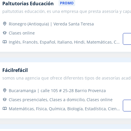
Paltutorias Educación
PROMO
paltutotias educación, es una empresa que presta asesoría y ca
Rionegro (Antioquia) | Vereda Santa Teresa
Clases online
Inglés, Francés, Español, Italiano, Hindi, Matemáticas, Ciencias General, Filosofía, Lengua Castellana y Literatura, IELTS, TOEFL, FCE First Certificate in English, DELE, SAT, Refuerzo, Primaria, Turismo y Hostelería, Técnicas de estudio, Problemas de aprendizaje, Audición y Lenguaje, TDAH Trastorno por déficit de atención
Fácilrefácil
somos una agencia que ofrece diferentes tipos de asesorías acad
Bucaramanga | calle 105 # 25-28 Barrio Provenza
Clases presenciales, Clases a domicilio, Clases online
Matemáticas, Física, Química, Biología, Estadística, Ciencias General, Probabilidad y Estadística, Ingenieria, Álgebra, Historia, Lengua Castellana y Literatura