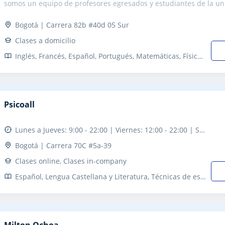
somos un equipo de profesores egresados y estudiantes de la uni
Bogotá | Carrera 82b #40d 05 Sur
Clases a domicilio
Inglés, Francés, Español, Portugués, Matemáticas, Física, Química, Biología, Estadística, Ciencias General, Geología, Álgebra, Bioquímica, Agronomía, Ciencias Ambientales, Filosofía, Yoga, Ajedrez, Pruebas de acceso, Saber Pro, Refuerzo, Primaria, Costura, Jardinería, Manualidades, Tarot, Educación canina, Economía
Psicoall
Lunes a Jueves: 9:00 - 22:00 | Viernes: 12:00 - 22:00 | Sábado: 9:00 - 15:00
Bogotá | Carrera 70C #5a-39
Clases online, Clases in-company
Español, Lengua Castellana y Literatura, Técnicas de estudio, Problemas de aprendizaje, TDAH Trastorno por déficit de atención, Coaching, Orientación Profesional
Milton Ochoa