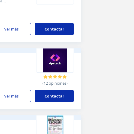
...
ver más
Contactar
(12 opiniones)
ver más
Contactar