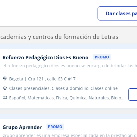
Dar clases p
cademias y centros de formación de Letras
Refuerzo Pedagógico Dios Es Bueno
PROMO
el refuerzo pedagógico dios es bueno se encarga de brindar la
Bogotá | Cra 121 , calle 63 C #17
Clases presenciales, Clases a domicilio, Clases online
Español, Matemáticas, Física, Química, Naturales, Biología, Álgebra, Escritura, Oratoria y comunicación, Lectura, Tecnología, Primaria y Secundaria, Secundaria, Todos los cursos, Primaria, Educación, Psicologia, Pedagogía
Grupo Aprender
PROMO
grupo aprender es una empresa especializada en la prestación de