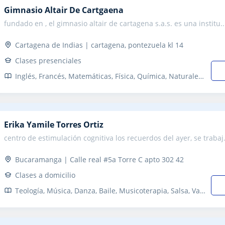
Gimnasio Altair De Cartgaena
fundado en , el gimnasio altair de cartagena s.a.s. es una institu..
Cartagena de Indias | cartagena, pontezuela kl 14
Clases presenciales
Inglés, Francés, Matemáticas, Física, Química, Naturales, Biología, Estadística, Ciencias General, En General, Álgebra, Bioquímica, Sociales, Historia, Lengua Castellana y Literatura, Escritura, Lectura, Tecnología, Programación, Informática, Música, Baile, Pintura, Futbol, Baloncesto, Saber 11, Primaria y Secundaria, Ciencias políticas, Sociología, Psicologia
Erika Yamile Torres Ortiz
centro de estimulación cognitiva los recuerdos del ayer, se trabaj.
Bucaramanga | Calle real #5a Torre C apto 302 42
Clases a domicilio
Teología, Música, Danza, Baile, Musicoterapia, Salsa, Vallenato, Pintura, Modelado, Pintura al óleo, Ping Pong, Pilates, Refuerzo, Primaria, Costura, Jardinería, Manualidades, Otros Ocio, Técnicas de estudio, Problemas de aprendizaje, TDAH Trastorno por déficit de atención, Pedagogía