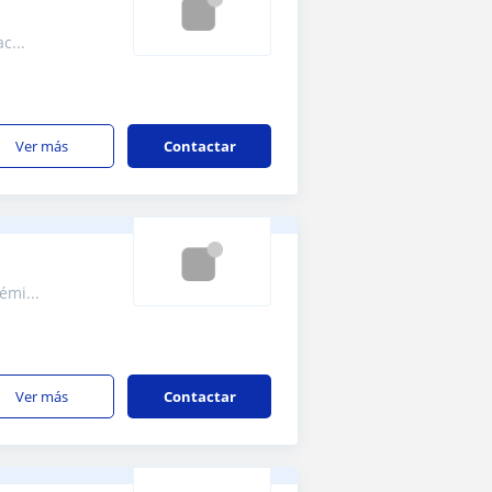
pac...
ver más
Contactar
émi...
ver más
Contactar