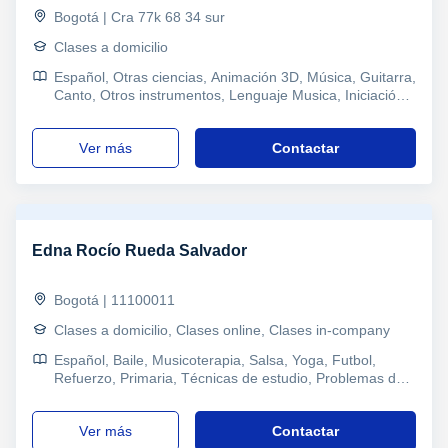
Bogotá | Cra 77k 68 34 sur
Clases a domicilio
Español, Otras ciencias, Animación 3D, Música, Guitarra,
Canto, Otros instrumentos, Lenguaje Musica, Iniciación
Musical, Solfeo, Musicoterapia, Técnica vocal, Otros,
Actuación, Refuerzo, Primaria y Secundaria, Todos los
ver más
Contactar
cursos, Primaria, Universidad, Sociología, Psicologia,
Técnicas de estudio, Problemas de aprendizaje,
Pedagogía, Atención a personas dependientes,
Marketing, Orientación Profesional
Edna Rocío Rueda Salvador
Bogotá | 11100011
Clases a domicilio, Clases online, Clases in-company
Español, Baile, Musicoterapia, Salsa, Yoga, Futbol,
Refuerzo, Primaria, Técnicas de estudio, Problemas de
aprendizaje, Audición y Lenguaje, TDAH Trastorno por
déficit de atención, Pedagogía, Logopedia
ver más
Contactar