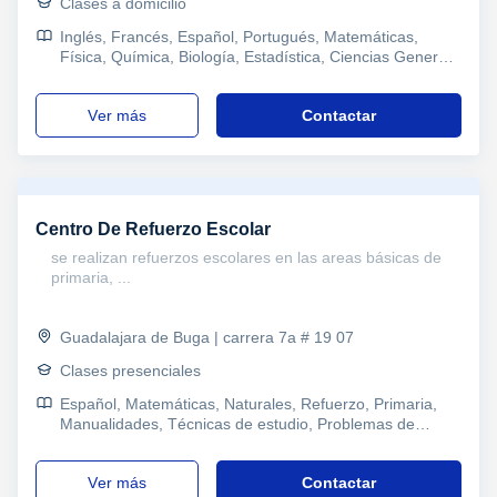
Clases a domicilio
Inglés, Francés, Español, Portugués, Matemáticas,
Física, Química, Biología, Estadística, Ciencias General,
Geología, Álgebra, Bioquímica, Agronomía, Ciencias
Ambientales, Filosofía, Yoga, Ajedrez, Pruebas de
ver más
Contactar
acceso, Saber Pro, Refuerzo, Primaria, Costura,
Jardinería, Manualidades, Tarot, Educación canina,
Economía
Centro De Refuerzo Escolar
se realizan refuerzos escolares en las areas básicas de
primaria, ...
Guadalajara de Buga | carrera 7a # 19 07
Clases presenciales
Español, Matemáticas, Naturales, Refuerzo, Primaria,
Manualidades, Técnicas de estudio, Problemas de
aprendizaje, Pedagogía
ver más
Contactar