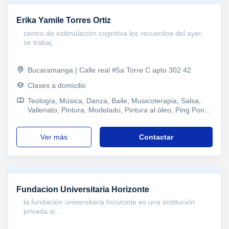
Erika Yamile Torres Ortiz
centro de estimulación cognitiva los recuerdos del ayer,
se trabaj...
Bucaramanga | Calle real #5a Torre C apto 302 42
Clases a domicilio
Teología, Música, Danza, Baile, Musicoterapia, Salsa,
Vallenato, Pintura, Modelado, Pintura al óleo, Ping Pong,
Pilates, Refuerzo, Primaria, Costura, Jardinería,
Manualidades, Otros Ocio, Técnicas de estudio,
ver más
Contactar
Problemas de aprendizaje, TDAH Trastorno por déficit
de atención, Pedagogía
Fundacion Universitaria Horizonte
la fundaciòn universitaria horizonte es una institución
privada si...