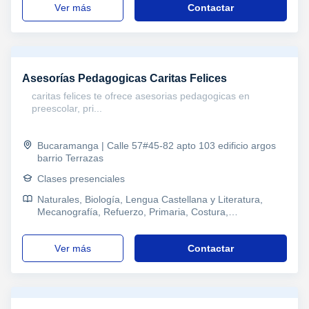
ver más
Contactar
Asesorías Pedagogicas Caritas Felices
caritas felices te ofrece asesorias pedagogicas en
preescolar, pri...
Bucaramanga | Calle 57#45-82 apto 103 edificio argos
barrio Terrazas
Clases presenciales
Naturales, Biología, Lengua Castellana y Literatura,
Mecanografía, Refuerzo, Primaria, Costura,
Manualidades, Técnicas de estudio, Problemas de
aprendizaje, Pedagogía, Orientación Profesional
ver más
Contactar