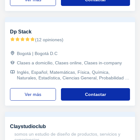
Dp Stack
(12 opiniones)
Bogotá | Bogotá D.C
Clases a domicilio, Clases online, Clases in-company
Inglés, Español, Matemáticas, Física, Química,
Naturales, Estadística, Ciencias General, Probabilidad y
Estadística, Ingenieria, Álgebra, Historia, Filosofía,
Oratoria y comunicación, Lectura, Tecnología,
ver más
Contactar
Programación, Informática, Ofimática, Mecanografía,
Diseño Web, Desarrollo de Videojuegos, Inteligencia
artificial, TOEFL, B1 PET, Saber 11, Saber TyT, Saber
Pro, Refuerzo, Primaria y Secundaria, Secundaria, Todos
los cursos, Primaria, Universidad, Ciclos Formativos,
Juegos de mesa, Maquillaje y estética, Peluquería,
Claystudioclub
Educación, Psicologia, Técnicas de estudio, Pedagogía
somos un estudio de diseño de productos, servicios y
experiencias ...