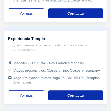
Ciencias General, Filosofía, Lengua Castellana y
Literatura, IELTS, TOEFL, FCE First Certificate in
English, DELE, SAT, Refuerzo, Primaria, Turismo y
ver más
Contactar
Hostelería, Técnicas de estudio, Problemas de
aprendizaje, Audición y Lenguaje, TDAH Trastorno por
déficit de atención
Experiencia Templo
¿y si volvemos a la tierranuestro adn es conectar
personas con la ...
Medellín | Cra 79 #45D-25 Laureles Medellin
Clases presenciales, Clases online, Clases in-company
Yoga, Relajación Pilates Yoga Tai Chi, Tai Chi, Terapias
Alternativas
ver más
Contactar