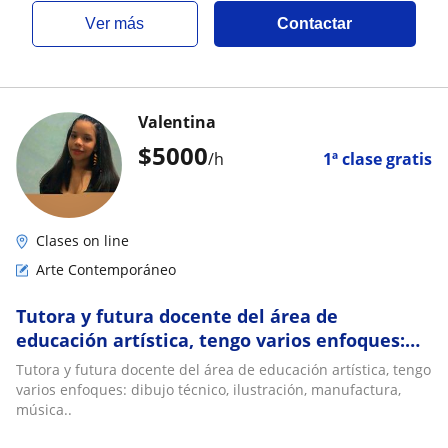
ver más
Contactar
Valentina
$
5000
/h
1ª clase gratis
Clases on line
Arte Contemporáneo
Tutora y futura docente del área de
educación artística, tengo varios enfoques:
dibujo técnico, ilustración, manufactura,
Tutora y futura docente del área de educación artística, tengo
música
varios enfoques: dibujo técnico, ilustración, manufactura,
música..