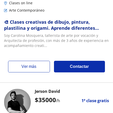
Clases on line
Arte Contemporáneo
🎨 Clases creativas de dibujo, pintura,
plastilina y origami. Aprende diferentes
técnicas artísticas de forma divertida,
Soy Carolina Mosquera, tallerista de arte por vocación y
dinámica
Arquitecta de profesión, con más de 3 años de experiencia en
acompañamiento creati...
ver más
Contactar
Jerson David
$
35000
/h
1ª clase gratis