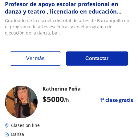
Profesor de apoyo escolar profesional en
danza y teatro , licenciado en educación
artística
Graduado de la escuela distrital de artes de Barranquilla en
el programa de artes escénicas y en el programa de
ejecución de la danza, ba...
ver más
Contactar
Katherine Peña
$
5000
/h
1ª clase gratis
Clases on line
Danza