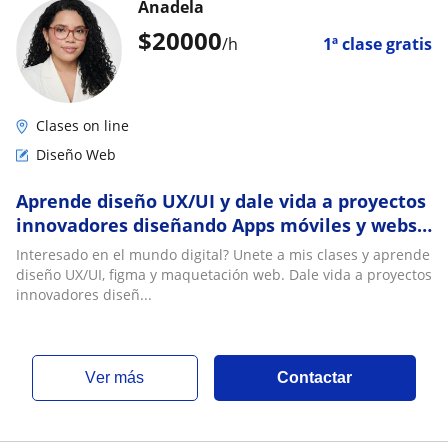
Anadela
$
20000
/h
1ª clase gratis
Clases on line
Diseño Web
Aprende diseño UX/UI y dale vida a proyectos
innovadores diseñando Apps móviles y webs
desde cero ¡Empieza ahora! 🚀
Interesado en el mundo digital? Unete a mis clases y aprende
diseño UX/UI, figma y maquetación web. Dale vida a proyectos
innovadores diseñ...
ver más
Contactar