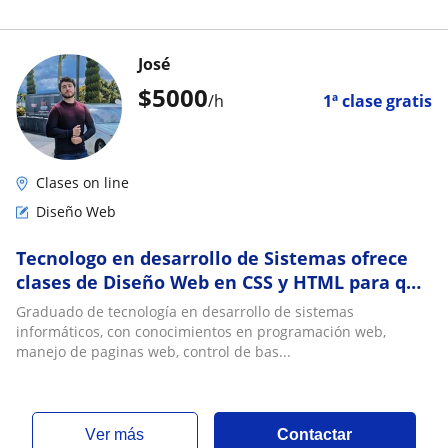
José
$
5000
/h
1ª clase gratis
Clases on line
Diseño Web
Tecnologo en desarrollo de Sistemas ofrece
clases de Diseño Web en CSS y HTML para que
tengas bases extras en tus estudios
Graduado de tecnología en desarrollo de sistemas
informáticos, con conocimientos en programación web,
manejo de paginas web, control de bas...
ver más
Contactar