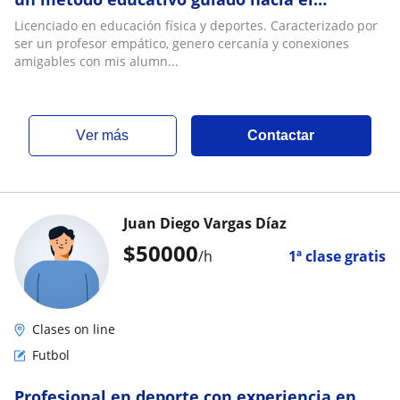
aprendizaje por experiencias enriquecedoras
Licenciado en educación física y deportes. Caracterizado por
ser un profesor empático, genero cercanía y conexiones
amigables con mis alumn...
ver más
Contactar
Juan Diego Vargas Díaz
$
50000
/h
1ª clase gratis
Clases on line
Futbol
Profesional en deporte con experiencia en