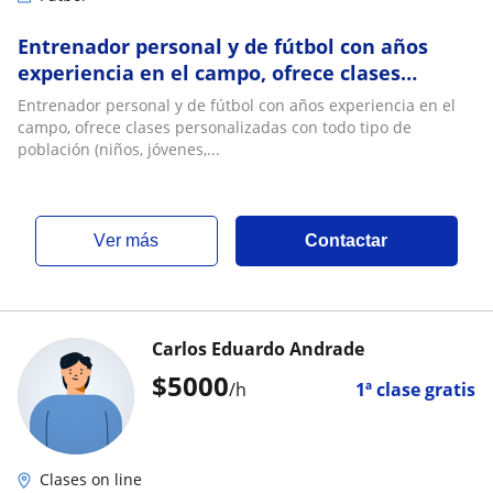
Entrenador personal y de fútbol con años
experiencia en el campo, ofrece clases
personalizadas con todo tipo de población
Entrenador personal y de fútbol con años experiencia en el
(niños, jóvenes, adultos y adultos mayores)
campo, ofrece clases personalizadas con todo tipo de
población (niños, jóvenes,...
ver más
Contactar
Carlos Eduardo Andrade
$
5000
/h
1ª clase gratis
Clases on line