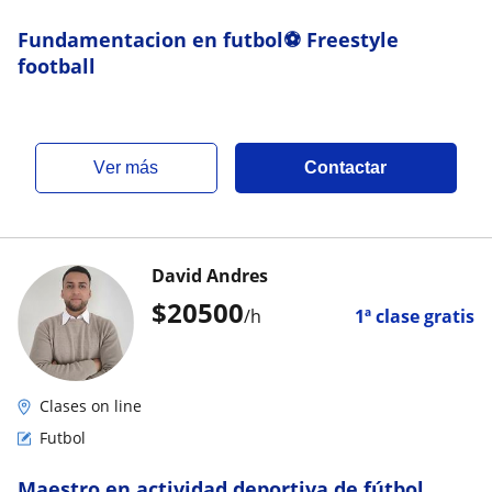
Fundamentacion en futbol⚽ Freestyle
football
ver más
Contactar
David Andres
$
20500
/h
1ª clase gratis
Clases on line
Futbol
Maestro en actividad deportiva de fútbol