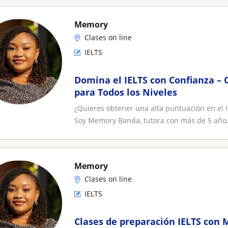
Memory
Clases on line
IELTS
Domina el IELTS con Confianza – 
para Todos los Niveles
¿Quieres obtener una alta puntuación en el I
Soy Memory Banda, tutora con más de 5 año.
Memory
Clases on line
IELTS
Clases de preparación IELTS con