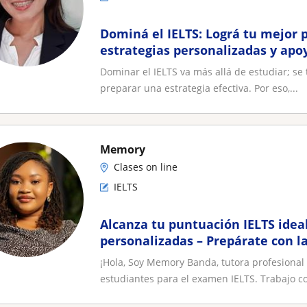
Dominá el IELTS: Lográ tu mejor 
estrategias personalizadas y apo
Dominar el IELTS va más allá de estudiar; se 
preparar una estrategia efectiva. Por eso,...
Memory
Clases on line
IELTS
Alcanza tu puntuación IELTS ideal
personalizadas – Prepárate con 
Banda
¡Hola, Soy Memory Banda, tutora profesiona
estudiantes para el examen IELTS. Trabajo co