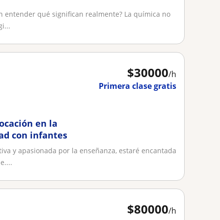
n entender qué significan realmente? La química no
i...
$
30000
/h
Primera clase gratis
ocación en la
ad con infantes
tiva y apasionada por la enseñanza, estaré encantada
....
$
80000
/h