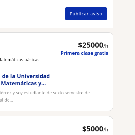
Publicar aviso
$
25000
/h
Primera clase gratis
Matemáticas básicas
 de la Universidad
e Matemáticas y
iérrez y soy estudiante de sexto semestre de
l de...
$
5000
/h