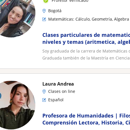
Profesor Verificado
Bogotá
Matemáticas: Cálculo, Geometría, Álgebra 
Clases particulares de matematic
niveles y temas (aritmetica, alge
cálculo, estadística, probabilidad,
Soy graduada de la carrera de Matemáticas de
Graduada también de la Maestría en Ciencias
Laura Andrea
Clases on line
Español
Profesora de Humanidades | Filos
Comprensión Lectora, Historia, Ci
Inglés (A1-A2) | Todas las edade