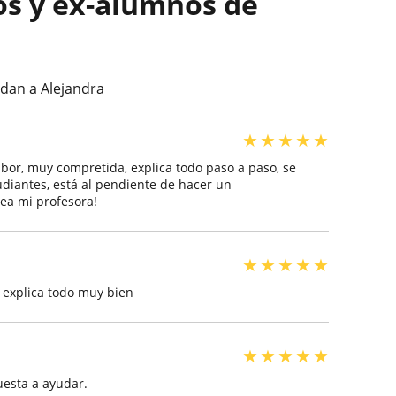
os y ex-alumnos de
dan a Alejandra
★
★
★
★
★
abor, muy compretida, explica todo paso a paso, se
diantes, está al pendiente de hacer un
ea mi profesora!
★
★
★
★
★
 explica todo muy bien
★
★
★
★
★
uesta a ayudar.