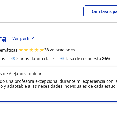
Dar clases p
ra
Ver perfil
★
★
★
★
★
38 valoraciones
temáticas
dos
2 años dando clase
Tasa de respuesta
86%
 de Alejandra opinan:
ido una profesora excepcional durante mi experiencia con la
so y adaptable a las necesidades individuales de cada estudia