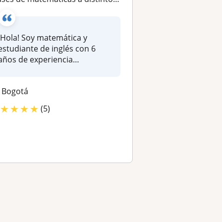
¡Hola! Soy matemática y
estudiante de inglés con 6
años de experiencia
impartiendo c...
Bogotá
★
★
★
★
(5)