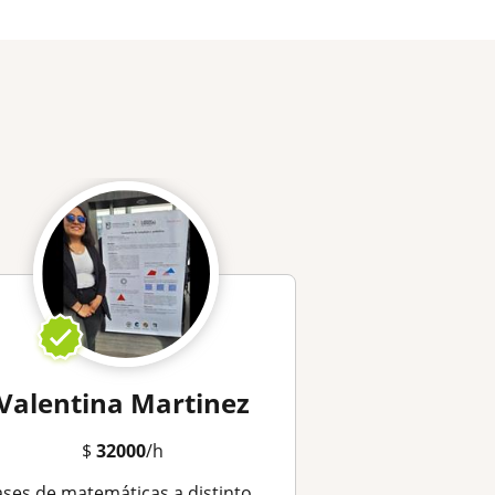
Valentina Martinez
$
32000
/h
ses de matemáticas a distinto niveles de educación de parte de una matemática UD