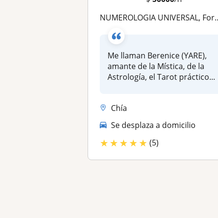
NUMEROLOGIA UNIVERSAL, Formadora con mas de 15 años de experiencia, metodo de aprendizaje garantizado
Me llaman Berenice (YARE),
amante de la Mística, de la
Astrología, el Tarot práctico...
Chía
Se desplaza a domicilio
★
★
★
★
★
(5)