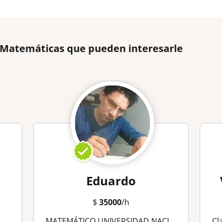
e Matemáticas que pueden interesarle
Eduardo
$
35000
/h
MATEMÁTICO UNIVERSIDAD NACIONAL. ASESORÍAS EN ÁLGEBRA, ANALÍSIS, VARIABLE COMPLEJA, ÁLGEBRA LINEAL, CÁLCULO (VECTORIAL, INTEGRAL, DIFERENCIAL, EDO)
Cla