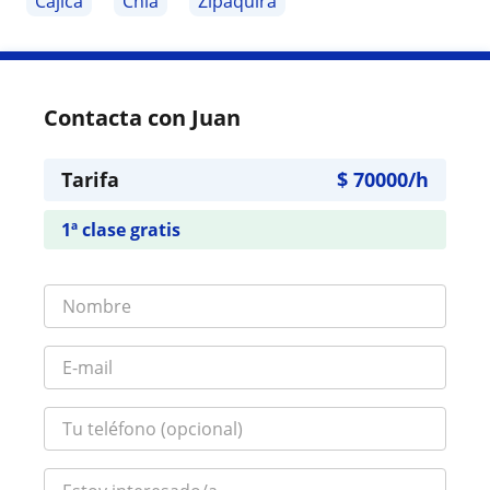
Cajicá
Chía
Zipaquirá
Contacta con Juan
Tarifa
$
70000
/h
1ª clase gratis