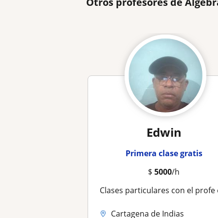
Otros profesores de Álgebr
Edwin
Primera clase gratis
$
5000
/h
Clases particulares con el profe edwin , matemáticas,física geometría alge
Cartagena de Indias