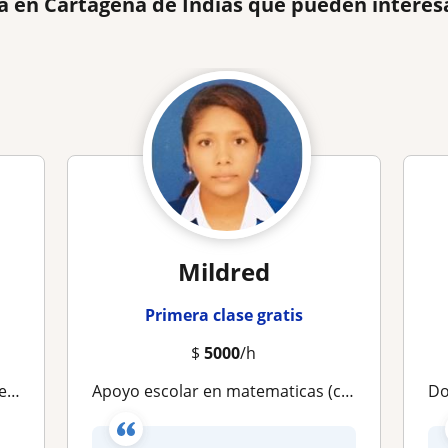
a en Cartagena de Indias que pueden interes
Mildred
Primera clase gratis
$
5000
/h
bra
Apoyo escolar en matematicas (cálculo, álgebra y trigonometría) quimica y física
D