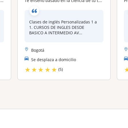
a
Te enseño basado en la ciencia de tú cerebro 🧠 ya que Entender no es integrar. Para adolescentes Asesoría Escolar PARA BÁSICOS DESDE CERO CURSOS (2 PEOPLE POR CLASE)
Pr
Clases de inglés Personalizadas 1 a
1. CURSOS DE INGLES DESDE
BASICO A INTERMEDIO AV...
Bogotá
Se desplaza a domicilio
★
★
★
★
★
(5)