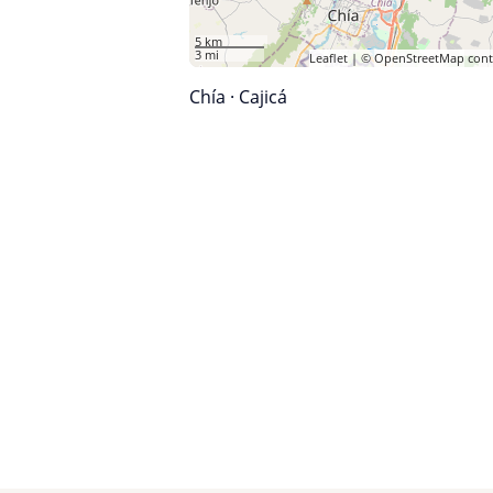
5 km
3 mi
Leaflet
| ©
OpenStreetMap
cont
Chía
·
Cajicá