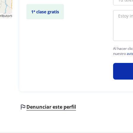
1ª clase gratis
ributors
Al hacer cli
nuestro
avi
Denunciar este perfil