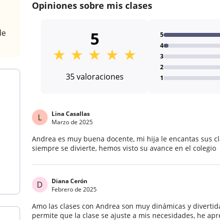
Opiniones sobre mis clases
de
5
5
4
★
★
★
★
★
3
2
35 valoraciones
1
Lina Casallas
L
Marzo de 2025
Andrea es muy buena docente, mi hija le encantas sus cl
siempre se divierte, hemos visto su avance en el colegio
Diana Cerón
D
Febrero de 2025
Amo las clases con Andrea son muy dinámicas y divertid
permite que la clase se ajuste a mis necesidades, he a