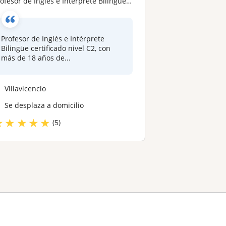
ofesor de Inglés e Intérprete Bilingüe | Más de 18 años de experiencia | Clases virtuales para todos los niveles
Profesor de Inglés e Intérprete
Bilingüe certificado nivel C2, con
más de 18 años de...
Villavicencio
Se desplaza a domicilio
★
★
★
★
★
(5)