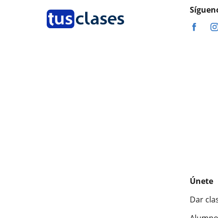
Síguen
Únete
Dar cla
Alumno