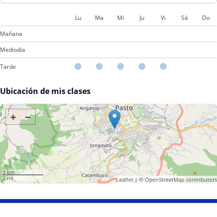
Lu
Ma
Mi
Ju
Vi
Sá
Do
Mañana
Mediodía
Tarde
Ubicación de mis clases
+
−
3 km
2 mi
Leaflet
| ©
OpenStreetMap
contributors