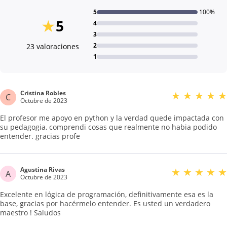
5
100%
★
5
4
3
2
23 valoraciones
1
Cristina Robles
★
★
★
★
★
C
Octubre de 2023
El profesor me apoyo en python y la verdad quede impactada con
su pedagogia, comprendi cosas que realmente no habia podido
entender. gracias profe
Agustina Rivas
★
★
★
★
★
A
Octubre de 2023
Excelente en lógica de programación, definitivamente esa es la
base, gracias por hacérmelo entender. Es usted un verdadero
maestro ! Saludos