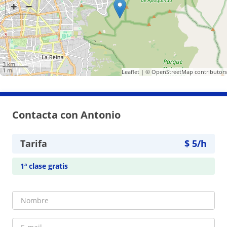
+
−
3 km
1 mi
Leaflet
| ©
OpenStreetMap
contributors
Contacta con Antonio
Tarifa
$
5
/h
1ª clase gratis