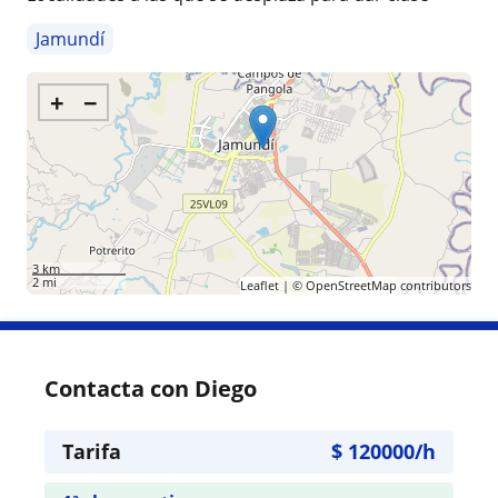
Jamundí
+
−
3 km
2 mi
Leaflet
| ©
OpenStreetMap
contributors
Contacta con Diego
Tarifa
$
120000
/h