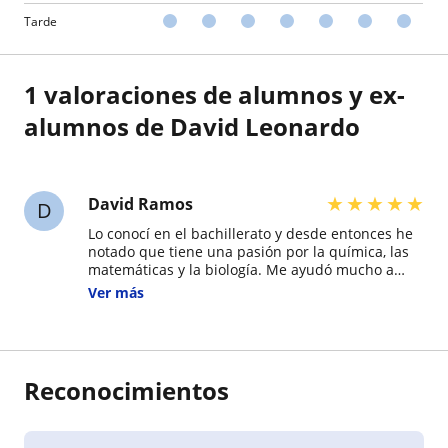
Tarde
1 valoraciones de alumnos y ex-
alumnos de David Leonardo
★
★
★
★
★
David Ramos
D
Lo conocí en el bachillerato y desde entonces he
notado que tiene una pasión por la química, las
matemáticas y la biología. Me ayudó mucho a
comprender temas de la escuela secundaria y,
Ver más
después, en la universidad; como cursé ciencias,
su ayuda y sus lecciones me fueron de gran
utilidad. Es muy humilde en el apartado del
pensamiento y tiene un estilo pedagógico alejado
del tradicional.
Reconocimientos