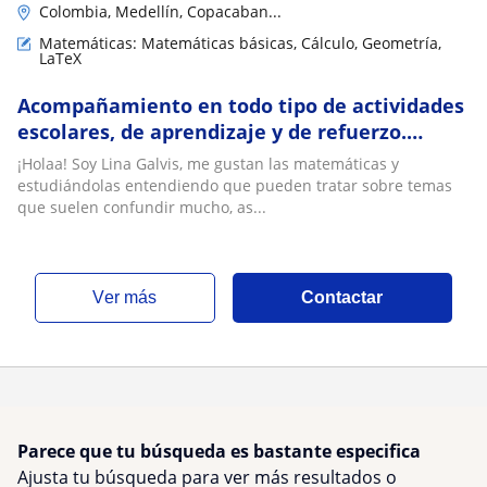
Colombia, Medellín, Copacaban...
Matemáticas: Matemáticas básicas, Cálculo, Geometría,
LaTeX
Acompañamiento en todo tipo de actividades
escolares, de aprendizaje y de refuerzo.
Clases de matemáticas, cálculo, geometría y
¡Holaa! Soy Lina Galvis, me gustan las matemáticas y
LaTex
estudiándolas entendiendo que pueden tratar sobre temas
que suelen confundir mucho, as...
ver más
Contactar
Parece que tu búsqueda es bastante especifica
Ajusta tu búsqueda para ver más resultados o