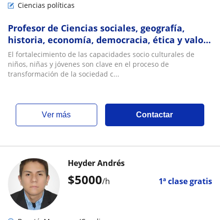
Ciencias políticas
Profesor de Ciencias sociales, geografía,
historia, economía, democracia, ética y valor,
religión y/o filosofía
El fortalecimiento de las capacidades socio culturales de
niños, niñas y jóvenes son clave en el proceso de
transformación de la sociedad c...
ver más
Contactar
Heyder Andrés
$
5000
/h
1ª clase gratis