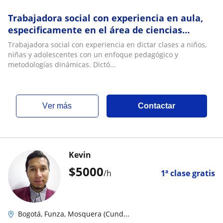
Trabajadora social con experiencia en aula,
especificamente en el área de ciencias
sociales/politicas
Trabajadora social con experiencia en dictar clases a niños,
niñas y adolescentes con un enfoque pedagógico y
metodologías dinámicas. Dictó...
ver más
Contactar
Kevin
$
5000
/h
1ª clase gratis
Bogotá, Funza, Mosquera (Cund...