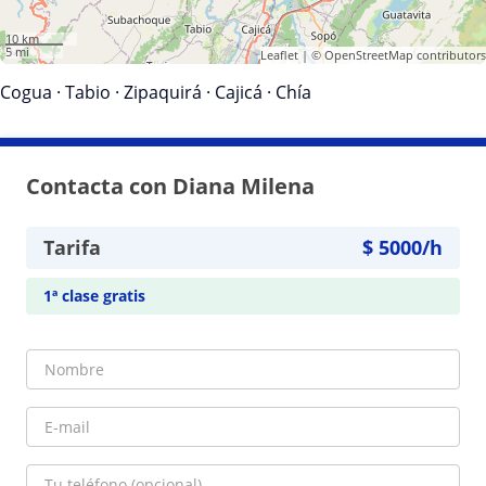
10 km
5 mi
Leaflet
| ©
OpenStreetMap
contributors
Cogua
·
Tabio
·
Zipaquirá
·
Cajicá
·
Chía
Contacta con Diana Milena
Tarifa
$
5000
/h
1ª clase gratis