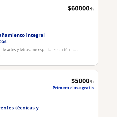
$
60000
/h
pañamiento integral
cos
 de artes y letras, me especializo en técnicas
...
$
5000
/h
Primera clase gratis
rentes técnicas y