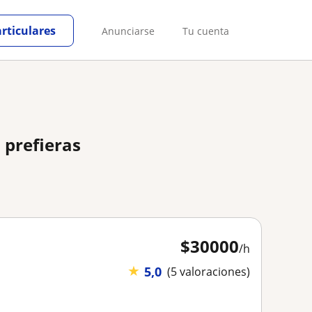
articulares
Anunciarse
Tu cuenta
 prefieras
$
30000
/h
★
5,0
(5 valoraciones)