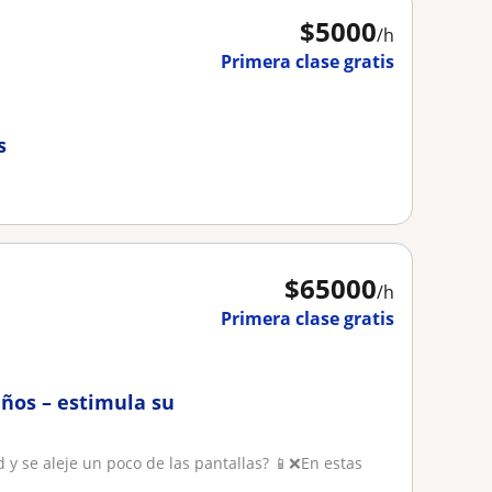
$
5000
/h
Primera clase gratis
s
$
65000
/h
Primera clase gratis
iños – estimula su
d y se aleje un poco de las pantallas? 📱❌En estas
..