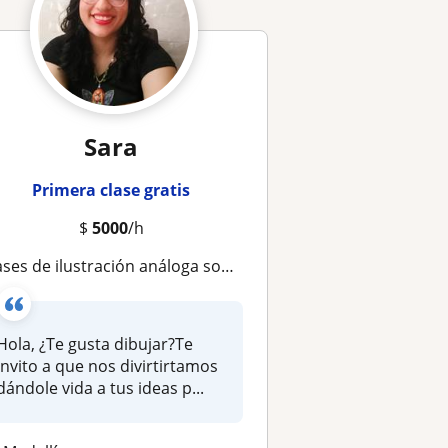
Sara
Primera clase gratis
$
5000
/h
ases de ilustración análoga sobre papel y madera
Hola, ¿Te gusta dibujar?Te
invito a que nos divirtirtamos
dándole vida a tus ideas p...