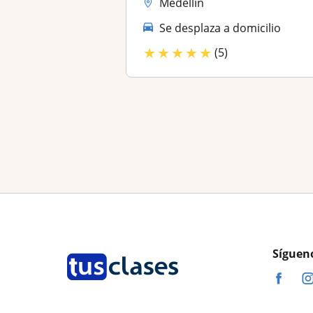
Medellín
Se desplaza a domicilio
★
★
★
★
★
(5)
Síguen