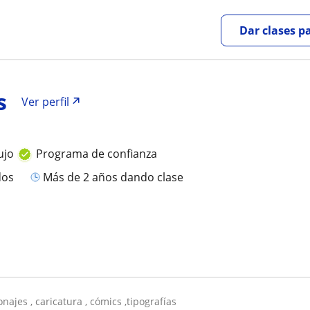
Dar clases p
s
Ver perfil
ujo
Programa de confianza
dos
más de 2 años dando clase
onajes , caricatura , cómics ,tipografías