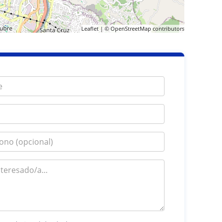
Leaflet
| ©
OpenStreetMap
contributors