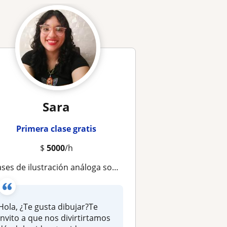
Sara
Primera clase gratis
$
5000
/h
ases de ilustración análoga sobre papel y madera
Hola, ¿Te gusta dibujar?Te
invito a que nos divirtirtamos