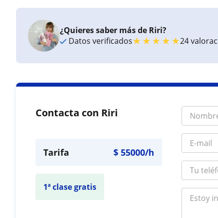
¿Quieres saber más de Riri?
★
★
★
★
★
Datos verificados
24 valora
Contacta con Riri
Tarifa
$
55000
/h
1ª clase gratis