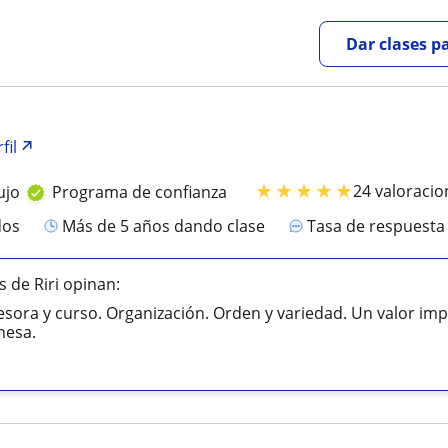
Dar clases p
fil
★
★
★
★
★
24 valoracio
ujo
Programa de confianza
dos
más de 5 años dando clase
Tasa de respuest
 de Riri opinan:
esora y curso. Organización. Orden y variedad. Un valor impo
nesa.