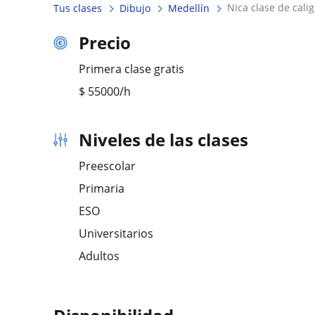
nica clase de cal
Tus clases
Dibujo
Medellín
Precio
Primera clase gratis
$
55000
/h
Niveles de las clases
Preescolar
Primaria
ESO
Universitarios
Adultos