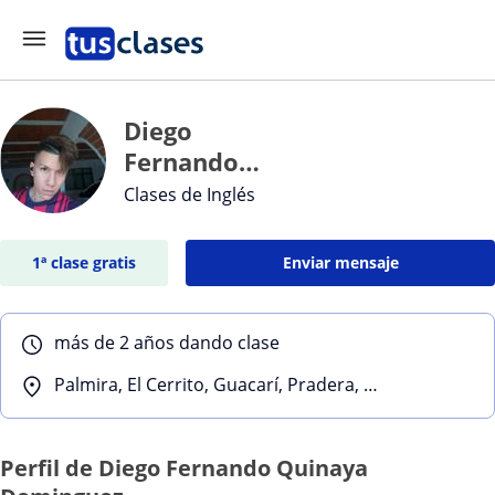
Diego
Fernando
Quinaya
Clases de Inglés
Dominguez
1ª clase gratis
Enviar mensaje
más de 2 años dando clase
Palmira, El Cerrito, Guacarí, Pradera, Candelaria (Valle de Cauca)
Perfil de Diego Fernando Quinaya