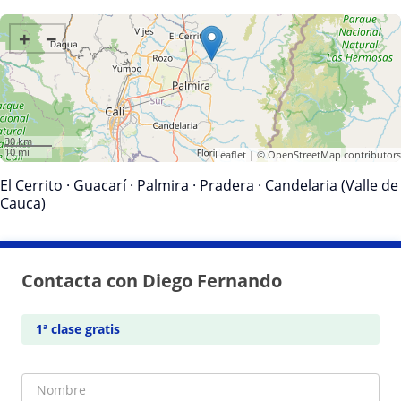
+
−
30 km
10 mi
Leaflet
| ©
OpenStreetMap
contributors
El Cerrito
·
Guacarí
·
Palmira
·
Pradera
·
Candelaria (Valle de
Cauca)
Contacta con Diego Fernando
1ª clase gratis