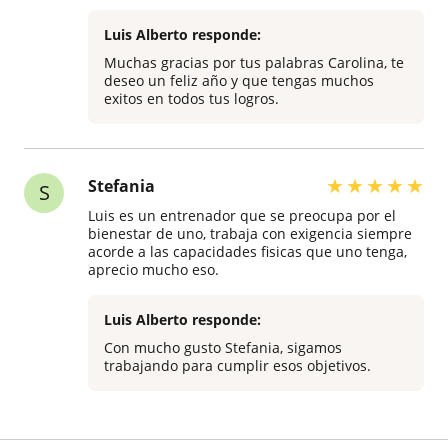
respetuoso y sabe muy bien lo que hace... Se
nota que ha estudiado educación física. Está
Luis Alberto responde:
pendiente de la ejecución de cada uno de los
Muchas gracias por tus palabras Carolina, te
ejercicios para corregirte o para decirte que lo
deseo un feliz año y que tengas muchos
haces bien. Se acopla perfectamente a lo que
exitos en todos tus logros.
uno quiere.. Si quieres ir a una intensidad alta,
media o baja, él adapta los ejercicios. Yo he
tenido varios entrenadores personales en
modalidad presencial y online y sin lugar a
dudas, Luis Alberto ha sido y es el mejor.
★
★
★
★
★
Stefania
S
Luis es un entrenador que se preocupa por el
bienestar de uno, trabaja con exigencia siempre
acorde a las capacidades fisicas que uno tenga,
aprecio mucho eso.
Luis Alberto responde:
Con mucho gusto Stefania, sigamos
trabajando para cumplir esos objetivos.