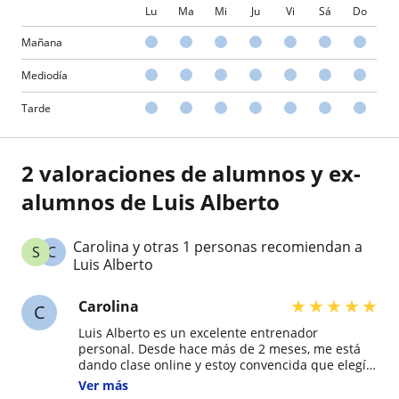
Lu
Ma
Mi
Ju
Vi
Sá
Do
Mañana
Mediodía
Tarde
2 valoraciones de alumnos y ex-
alumnos de Luis Alberto
Carolina y otras 1 personas recomiendan a
S
C
Luis Alberto
★
★
★
★
★
Carolina
C
Luis Alberto es un excelente entrenador
personal. Desde hace más de 2 meses, me está
dando clase online y estoy convencida que elegí
la mejor opción. Es un profesional dedicado.
Ver más
Prepara cada una de sus clases. Es puntual,