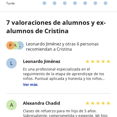
Tarde
7 valoraciones de alumnos y ex-
alumnos de Cristina
Leonardo Jiménez y otras 6 personas
P
A
L
recomiendan a Cristina
★
★
★
★
★
Leonardo Jiménez
L
Es una profesional especializada en el
seguimiento de la etapa de aprendizaje de los
niños. Puntual aplicada y honesta y los niños
quedan felices porque superaron el reto
Ver más
siguiendo el método de la Profesora. Muy
contento y agradecido con ella.
★
★
★
★
★
Alexandra Chadid
A
Clases de refuerzo para mi hijo de 5 años.
Sobresaliente, comprometida y exigente. Mi hijo