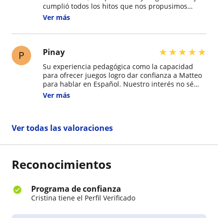
cumplió todos los hitos que nos propusimos
antes de empezar (mi hijo no leía ni escribía
Ver más
frases). Ahora toma dictados, lee y elabora
sumas. Un avance impresionante gracias a la
profe, en solo 4 meses. Muy profesional y
siempre puntual.
★
★
★
★
★
Pinay
P
Su experiencia pedagógica como la capacidad
para ofrecer juegos logro dar confianza a Matteo
para hablar en Español. Nuestro interés no sé
enfocaba en una profe bilingüe, el tiempo fue
Ver más
corto, durante los seis meses que estuvimos en el
pais nuestro hijo la adoro.Cristina es una mujer
que ama lo que hace y por eso su facilidad con la
Ver todas las valoraciones
infancia. Gracias Cristina por tu tiempo!!
Reconocimientos
Programa de confianza
Cristina tiene el Perfil Verificado