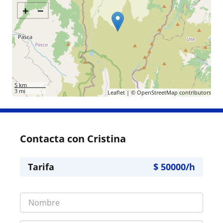
+
−
5 km
3 mi
Leaflet
| ©
OpenStreetMap
contributors
Contacta con Cristina
Tarifa
$
50000
/h