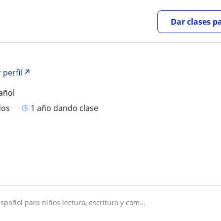
Dar clases p
 perfil
añol
dos
1 año dando clase
español para niños lectura, escritura y com...