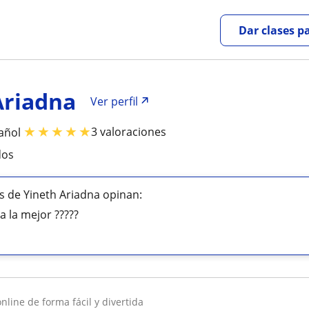
Dar clases p
Ariadna
Ver perfil
★
★
★
★
★
3 valoraciones
añol
dos
 de Yineth Ariadna opinan:
a la mejor ?????
nline de forma fácil y divertida