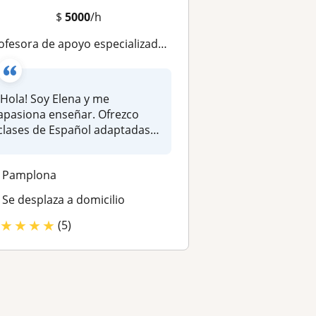
$
5000
/h
ofesora de apoyo especializada en clases olines
¡Hola! Soy Elena y me
apasiona enseñar. Ofrezco
clases de Español adaptadas a
las ne...
Pamplona
Se desplaza a domicilio
★
★
★
★
(5)