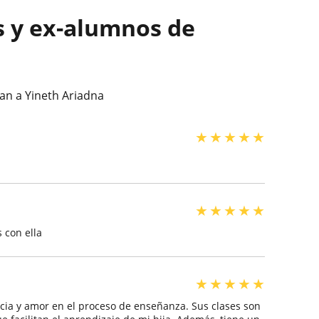
s y ex-alumnos de
an a Yineth Ariadna
★
★
★
★
★
★
★
★
★
★
 con ella
★
★
★
★
★
ncia y amor en el proceso de enseñanza. Sus clases son