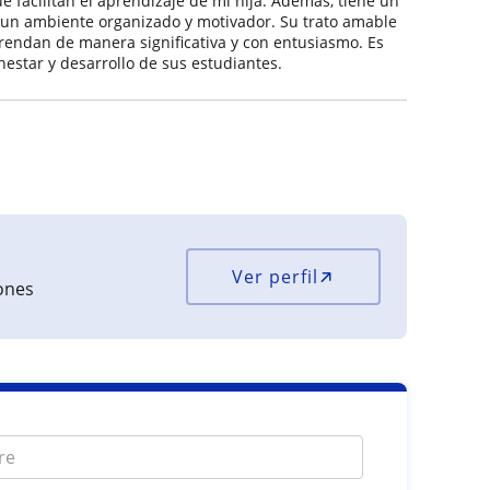
ue facilitan el aprendizaje de mi hija. Además, tiene un
 un ambiente organizado y motivador. Su trato amable
prendan de manera significativa y con entusiasmo. Es
estar y desarrollo de sus estudiantes.
Ver perfil
iones