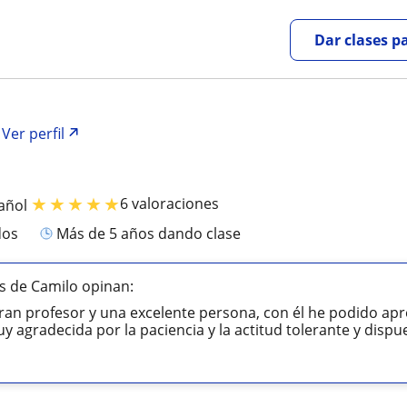
Dar clases p
Ver perfil
★
★
★
★
★
6 valoraciones
añol
dos
más de 5 años dando clase
s de Camilo opinan:
ran profesor y una excelente persona, con él he podido apr
y agradecida por la paciencia y la actitud tolerante y dispue