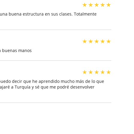
★
★
★
★
★
 una buena estructura en sus clases. Totalmente
★
★
★
★
★
en buenas manos
★
★
★
★
★
 puedo decir que he aprendido mucho más de lo que
viajaré a Turquía y sé que me podré desenvolver