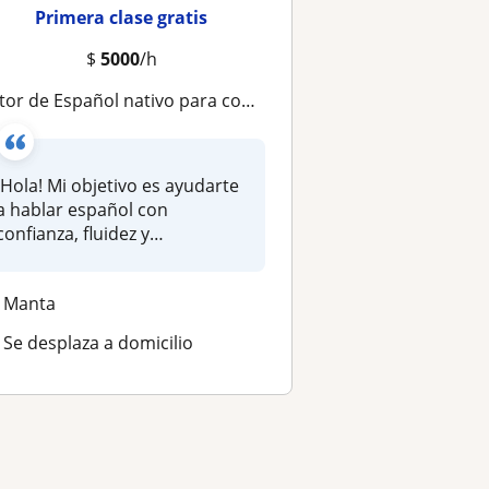
Primera clase gratis
$
5000
/h
r de Español nativo para conversación, fluidez y apoyo práctico (Clases online)
¡Hola! Mi objetivo es ayudarte
a hablar español con
confianza, fluidez y
naturalidad...
Manta
Se desplaza a domicilio