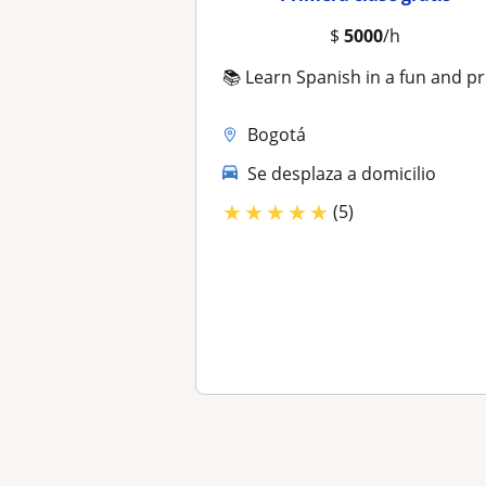
$
5000
/h
📚 Learn Spanish in a fun and practical way!
Bogotá
Se desplaza a domicilio
★
★
★
★
★
(5)