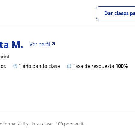
Dar clases p
ta M.
Ver perfil
añol
dos
1 año dando clase
Tasa de respuesta
100%
 forma fácil y clara- clases 100 personali...