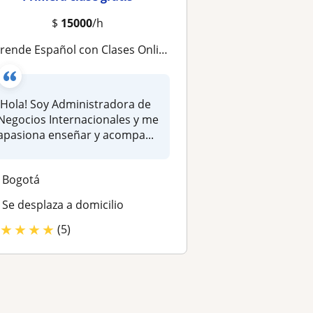
$
15000
/h
rende Español con Clases Online Dinámicas y Prácticas
¡Hola! Soy Administradora de
Negocios Internacionales y me
apasiona enseñar y acompa...
Bogotá
Se desplaza a domicilio
★
★
★
★
(5)