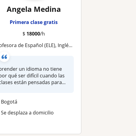
Angela Medina
Primera clase gratis
$
18000
/h
esora de Español (ELE), Inglés y Apoyo Escolar | Clases dinámicas y adaptadas a cada estudiante
prender un idioma no tiene
por qué ser difícil cuando las
clases están pensadas para...
Bogotá
Se desplaza a domicilio