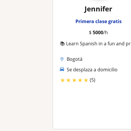
Jennifer
Primera clase gratis
$
5000
/h
📚 Learn Spanish in a fun and practical way!
Bogotá
Se desplaza a domicilio
★
★
★
★
★
(5)