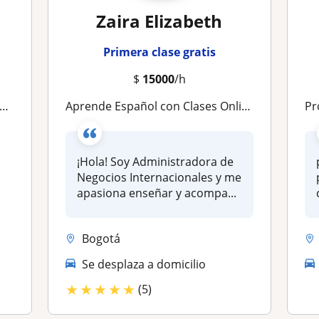
Zaira Elizabeth
Primera clase gratis
$
15000
/h
Aprende Español con Clases Online Dinámicas y Prácticas
Prof
¡Hola! Soy Administradora de
Negocios Internacionales y me
apasiona enseñar y acompa...
Bogotá
Se desplaza a domicilio
★
★
★
★
★
(5)