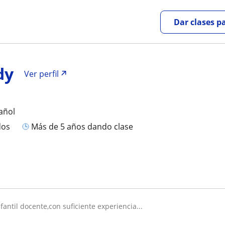
Dar clases p
dy
Ver perfil
añol
dos
más de 5 años dando clase
nfantil docente,con suficiente experiencia...