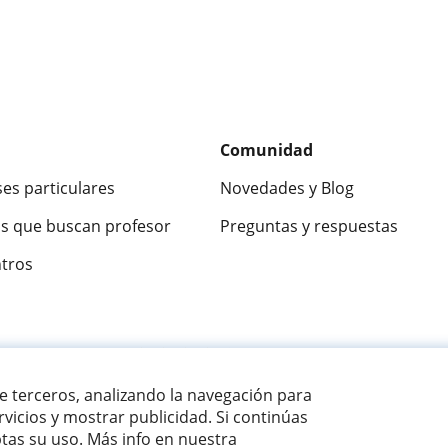
Comunidad
ses particulares
Novedades y Blog
s que buscan profesor
Preguntas y respuestas
ntros
ca
9,5/10
★★★★★
9,5/10
305915
opinion
de terceros, analizando la navegación para
vicios y mostrar publicidad. Si continúas
as su uso. Más info en nuestra