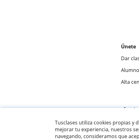
Únete
Dar cla
Alumno
Alta ce
Fantásti
Tusclases utiliza cookies propias y 
mejorar tu experiencia, nuestros ser
© 2007 - 2026 Tusclases.co
navegando, consideramos que acept