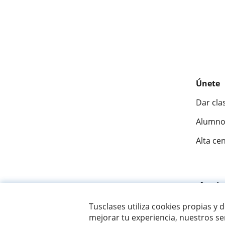
Únete
Dar cla
Alumno
Alta ce
Fantásti
Tusclases utiliza cookies propias y 
mejorar tu experiencia, nuestros ser
© 2007 - 2026 Tusclases.co