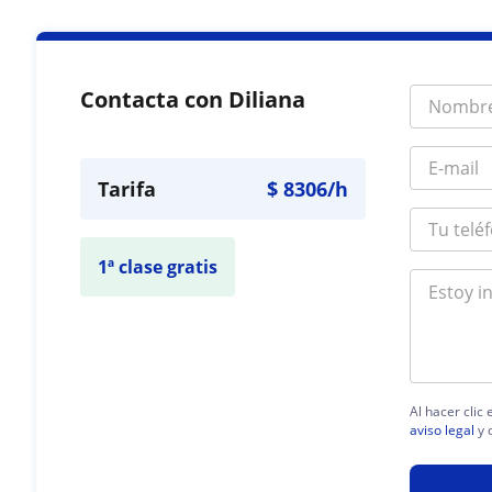
Contacta con Diliana
Tarifa
$
8306
/h
1ª clase gratis
Al hacer clic
aviso legal
y 