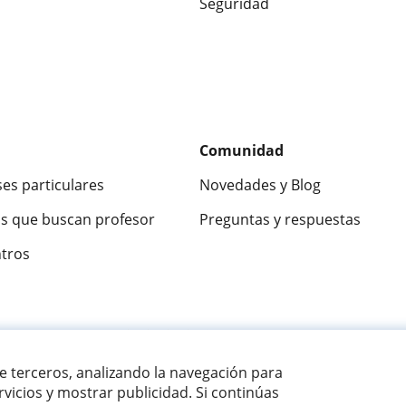
Seguridad
Comunidad
ses particulares
Novedades y Blog
s que buscan profesor
Preguntas y respuestas
ntros
ca
9,5/10
★★★★★
9,5/10
305915
opinion
de terceros, analizando la navegación para
vicios y mostrar publicidad. Si continúas