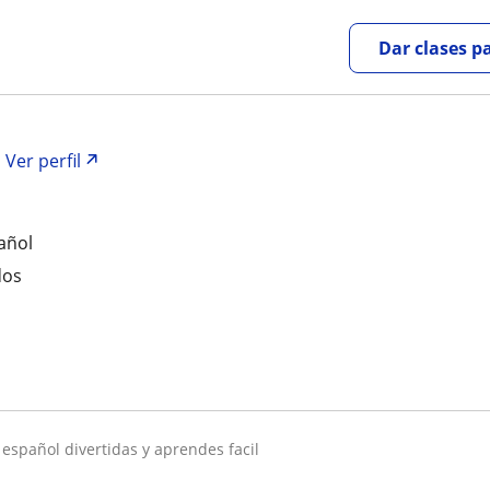
Dar clases p
Ver perfil
añol
dos
e español divertidas y aprendes facil