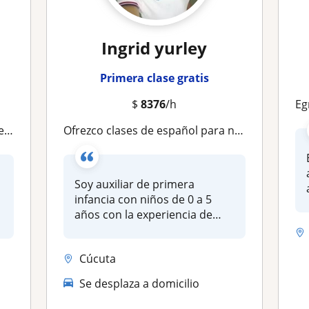
Ingrid yurley
Primera clase gratis
$
8376
/h
Egres
ños
Ofrezco clases de español para niños de primaria serian clases particulares
Soy auxiliar de primera
infancia con niños de 0 a 5
años con la experiencia de
domin...
Cúcuta
Se desplaza a domicilio