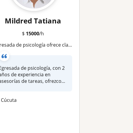
Mildred Tatiana
$
15000
/h
ada de psicología ofrece clases particulares de español para niños de primaria en la ciudad de Cúcuta
Egresada de psicología, con 2
años de experiencia en
asesorías de tareas, ofrezco
cl...
Cúcuta