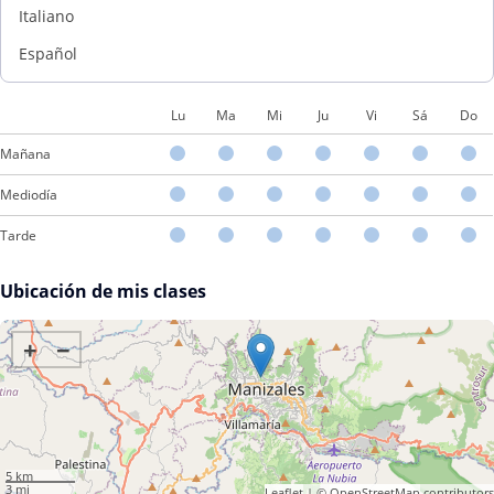
Italiano
Español
Lu
Ma
Mi
Ju
Vi
Sá
Do
Mañana
Mediodía
Tarde
Ubicación de mis clases
+
−
5 km
3 mi
Leaflet
| ©
OpenStreetMap
contributors