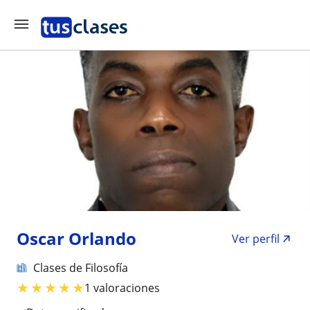
Oscar Orlando
Ver perfil
Clases de Filosofía
★
★
★
★
★
1 valoraciones